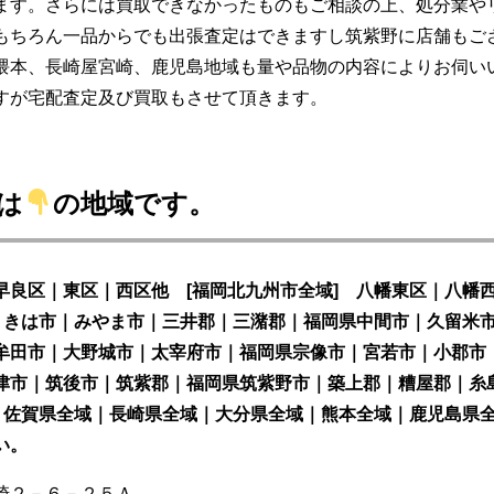
ます。さらには買取できなかったものもご相談の上、処分業や
もちろん一品からでも出張査定はできますし筑紫野に店舗もご
隈本、長崎屋宮崎、鹿児島地域も量や品物の内容によりお伺い
すが宅配査定及び買取もさせて頂きます。
は
の地域です。
早良区｜東区｜西区他 [福岡北九州市全域] 八幡東区｜八幡
県うきは市｜みやま市｜三井郡｜三潴郡｜福岡県中間市｜久留米
牟田市｜大野城市｜太宰府市｜福岡県宗像市｜宮若市｜小郡市
津市｜筑後市｜筑紫郡｜福岡県筑紫野市｜築上郡｜糟屋郡｜糸
] 佐賀県全域｜長崎県全域｜大分県全域｜熊本全域｜鹿児島
い。
崎２－６－２５Ａ