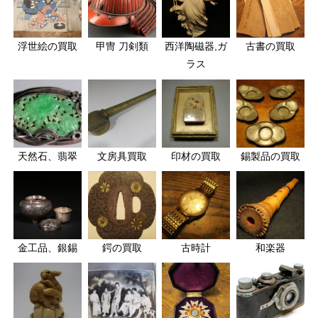
浮世絵の買取
甲冑 刀剣類
西洋陶磁器,ガ
古書の買取
ラス
天然石、翡翠
文房具買取
印材の買取
錫製品の買取
金工品、銀錫
鍔の買取
古時計
和楽器