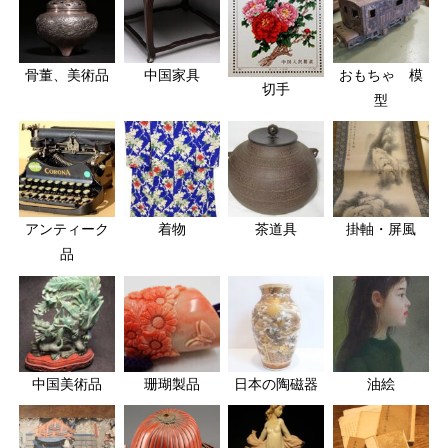
骨董、美術品
中国家具
おもちゃ 模
切手
型
アンティーク
着物
茶道具
掛軸・屏風
品
中国美術品
珊瑚製品
日本の陶磁器
油絵