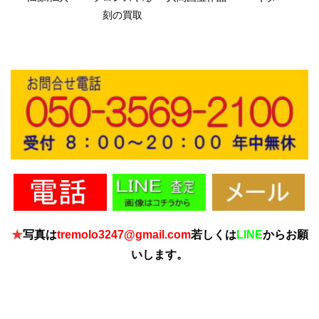
刻の買取
★
写真は
tremolo3247@gmail.com
若しくは
LINE
からお願
いします。