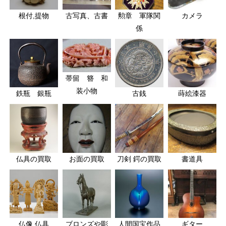
根付,提物
古写真、古書
勲章 軍隊関
カメラ
係
帯留 簪 和
装小物
鉄瓶 銀瓶
古銭
蒔絵漆器
仏具の買取
お面の買取
刀剣 鍔の買取
書道具
仏像,仏具
ブロンズや彫
人間国宝作品
ギター