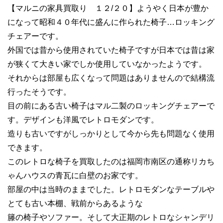
【マルニの家具買取り １２/２０】ようやく日本が豊か
になって昭和４０年代に盛んに作られた椅子…ロッキング
チェアーです。
外国では昔から使用されていた椅子ですが日本では昔は家
が狭くて大きい家でしか使用していなかったようです。
それからは部屋も広くなって問題はありませんので結構流
行ったそうです。
目の前にある古い椅子はマル二製のロッキングチェアーで
す。デザインも洋風でレトロモダンです。
造りも古いですがしっかりとして今から先も問題なく使用
できます。
このレトロな椅子を買取したのは福岡市南区の通称リカち
ゃんハウスの青瓦に白壁のお家です。
部屋の中は当時のままでした。レトロモダンなテーブルや
とても古い本棚、戦前からあるような
籐の椅子やソファー。そして大正期のレトロなシャンデリ