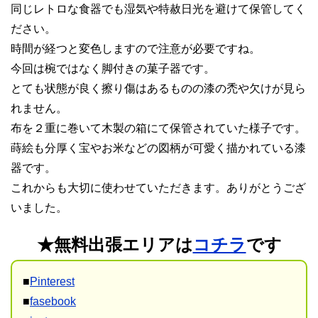
同じレトロな食器でも湿気や特赦日光を避けて保管してく
ださい。
時間が経つと変色しますので注意が必要ですね。
今回は椀ではなく脚付きの菓子器です。
とても状態が良く擦り傷はあるものの漆の禿や欠けが見ら
れません。
布を２重に巻いて木製の箱にて保管されていた様子です。
蒔絵も分厚く宝やお米などの図柄が可愛く描かれている漆
器です。
これからも大切に使わせていただきます。ありがとうござ
いました。
★無料出張エリアは
コチラ
です
■
Pinterest
■
fasebook