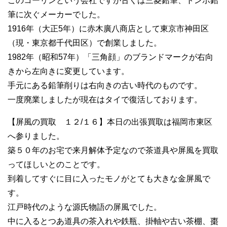
このコーリンという会社ですが古くは三菱鉛筆、トンボ鉛
筆に次ぐメーカーでした。
1916年（大正5年）に赤木廣八商店として東京市神田区
（現・東京都千代田区）で創業しました。
1982年（昭和57年）「三角顔」のブランドマークが右向
きから左向きに変更しています。
手元にある鉛筆削りは右向きの古い時代のものです。
一度廃業しましたが現在はタイで復活しております。
【屏風の買取 １２/１６】本日の出張買取は福岡市東区
へ参りました。
築５０年のお宅で来月解体予定なので茶道具や屏風を買取
ってほしいとのことです。
到着してすぐに目に入ったモノがとても大きな金屏風で
す。
江戸時代のような源氏物語の屏風でした。
中に入るとつあ道具の茶入れや鉄瓶、掛軸や古い茶棚、棗