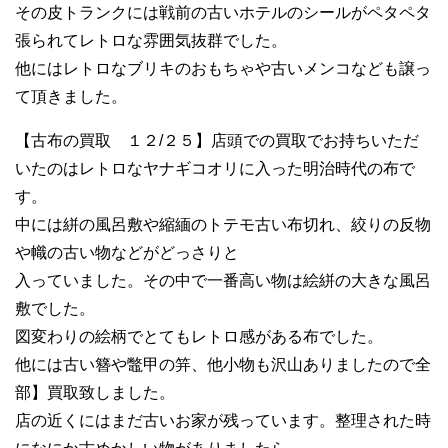
その皮トランクには戦前の古いホテルのシールがペタペタ
張られてレトロな雰囲気抜群でした。
他にはレトロなブリキのおもちゃや古いメンコなども譲っ
て頂きました。
【古布の買取 １２/２５】店頭での買取でお持ちいただ
いたのはレトロなヤナギコオリに入った明治時代の布で
す。
中には絣の風呂敷や縮緬のトテモ古い布切れ、絞りの反物
や幟の古い物などがどっさりと
入っていました。その中で一番高い物は絵絣の大きな風呂
敷でした。
図変わりの絵柄でとてもレトロ感がある布でした。
他には古い簪や鼈甲の笄、他小物も沢山ありましたので全
部】買取致しました。
店の近くにはまだ古いお家が残っています。整理された時