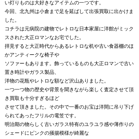
い灯りものは大好きなアイテムの一つです。
今回、北九州は小倉まで足を延ばして出張買取に出かけま
した。
コチラは元病院の建物でレトロな日本家屋に洋館がミック
スされた大正ロマンなお宅でした。
拝見すると大正時代からあるレトロな机や古い食器棚のほ
かアンティークな椅子や
ソファーもあります。飾っているものも大正ロマンで古い
置き時計やガラス製品、
洋物の花瓶やレトロな額など沢山ありました。
一つ一つ物の歴史や背景を聞きながら楽しく査定させて頂
き買取も十分すぎるほど
させて頂きました。その中で一番のお宝は洋間に吊り下げ
られてあったフリルの電笠です。
明治期の物らしく古いガラス特有のユラユラ感や薄作りの
シェードにピンクの掻揚模様が綺麗な