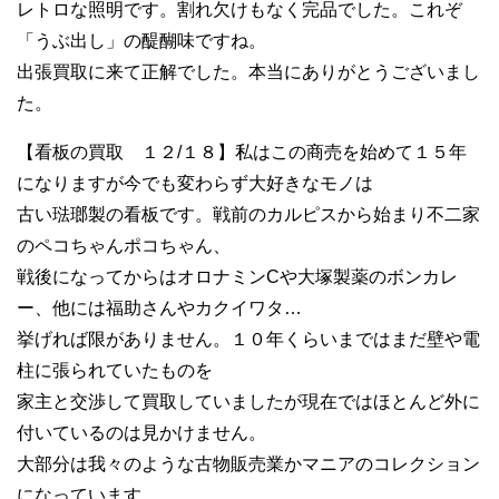
レトロな照明です。割れ欠けもなく完品でした。これぞ
「うぶ出し」の醍醐味ですね。
出張買取に来て正解でした。本当にありがとうございまし
た。
【看板の買取 １２/１８】私はこの商売を始めて１５年
になりますが今でも変わらず大好きなモノは
古い琺瑯製の看板です。戦前のカルピスから始まり不二家
のペコちゃんポコちゃん、
戦後になってからはオロナミンCや大塚製薬のボンカレ
ー、他には福助さんやカクイワタ…
挙げれば限がありません。１０年くらいまではまだ壁や電
柱に張られていたものを
家主と交渉して買取していましたが現在ではほとんど外に
付いているのは見かけません。
大部分は我々のような古物販売業かマニアのコレクション
になっています。