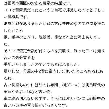
は福岡市西区のおある農家の納屋です。
ココは昔豪農だったというご自宅で拝見したのはとても古
い農機具です。
納屋と蔵がありましたが蔵の方は整理済なので納屋を拝見
したところ
鍬、鎌やのこぎり、脱穀機、籠など本当に沢山ありまし
た。
その中で査定金額が付くものを買取り、残ったモノは知り
合いの処分業者を
手配いたしましたのでとても喜ばれました。
帰りしな、母屋の中2階に案内して頂いたところあるわあ
るわ…
古い長持ちの中には絣のお布団、桐ダンスには明治時代の
縮緬や金紗、綿など古い物。
車に詰め切れない位です。さらには皮カバンには戦時中の
古いハガキや写真帳がどっさりです。