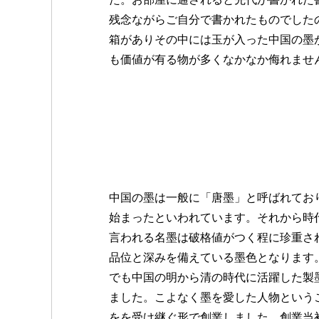
残念ながらご自分で書かれたものでした
箱がありその中には玉が入った中国の墨
も価値が有る物が多くなかなか侮れませ
中国の墨は一般に「唐墨」と呼ばれてお
始まったといわれています。それから時
言われる名墨は破格値がつく程に珍重さ
品位と深みを備えている墨色となります
でも中国の明から清の時代に活躍した製
ました。こよなく墨を愛した人物という
をを受け継ぐ形で創業しました。創業当