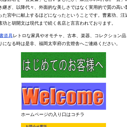
き継ぎ、以降代々、外面的な美しさではなく実用的で質の高い
った宮中に献上するほどになったということです。曹素功、汪
素功と胡開文は現代まで続く名店と言言われております。
書道具
レトロな家具やオモチャ、古本、楽器、コレクション品
りになる時は是非、福岡太宰府の玄燈舎へご連絡ください。
ホームページの入り口はコチラ