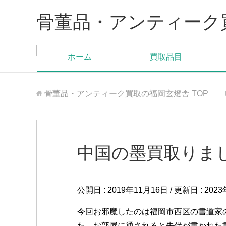
骨董品・アンティーク
ホーム
買取品目
骨董品・アンティーク買取の福岡玄燈舎
TOP
中国の墨買取りまし
公開日 :
2019年11月16日
/ 更新日 :
202
今回お邪魔したのは福岡市西区の書道家
た。お部屋に通されると先代が書かれた