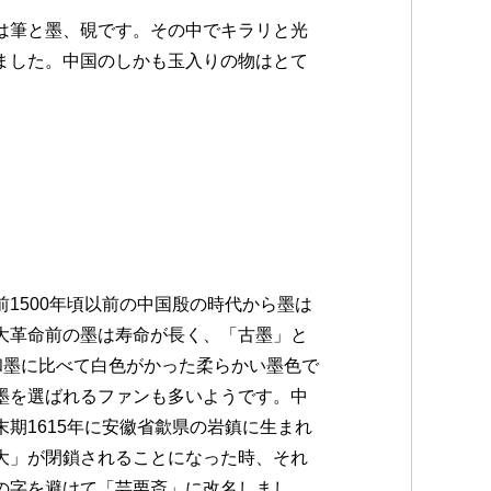
は筆と墨、硯です。その中でキラリと光
ました。中国のしかも玉入りの物はとて
1500年頃以前の中国殷の時代から墨は
大革命前の墨は寿命が長く、「古墨」と
和墨に比べて白色がかった柔らかい墨色で
墨を選ばれるファンも多いようです。中
期1615年に安徽省歙県の岩鎮に生まれ
大」が閉鎖されることになった時、それ
の字を避けて「芸栗斎」に改名しまし