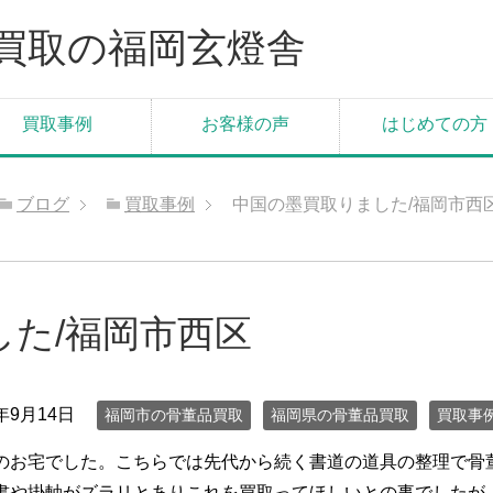
買取の福岡玄燈舎
買取事例
お客様の声
はじめての方
ブログ
買取事例
中国の墨買取りました/福岡市西
た/福岡市西区
3年9月14日
福岡市の骨董品買取
福岡県の骨董品買取
買取事
のお宅でした。こちらでは先代から続く書道の道具の整理で骨
書や掛軸がズラリとありこれを買取ってほしいとの事でしたが