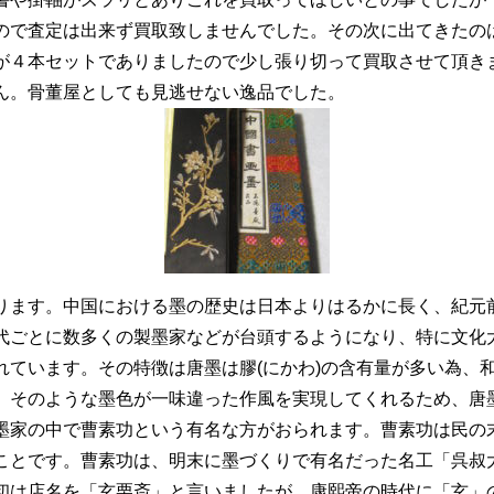
ので査定は出来ず買取致しませんでした。その次に出てきたの
が４本セットでありましたので少し張り切って買取させて頂き
ん。骨董屋としても見逃せない逸品でした。
ります。中国における墨の歴史は日本よりはるかに長く、紀元前
代ごとに数多くの製墨家などが台頭するようになり、特に文化
れています。その特徴は唐墨は膠(にかわ)の含有量が多い為、
。そのような墨色が一味違った作風を実現してくれるため、唐
墨家の中で曹素功という有名な方がおられます。曹素功は民の末
ことです。曹素功は、明末に墨づくりで有名だった名工「呉叔
初は店名を「玄栗斎」と言いましたが、康熙帝の時代に「玄」