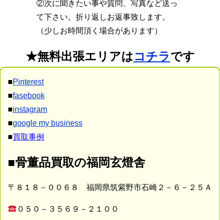
②次に聞きたい事や質問、写真など送っ
て下さい。折り返しお返事致します。
（少しお時間頂く場合があります）
★無料出張エリアは
コチラ
です
■
Pinterest
■
fasebook
■
instagram
■
google my business
■
買取事例
■骨董品買取の福岡玄燈舎
〒８１８－００６８ 福岡県筑紫野市石崎２－６－２５Ａ
０５０－３５６９－２１００