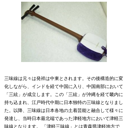
三味線は元々は発祥は中東とされます。その後構造的に変
化しながら、インドを経て中国に入り、中国南部において
「三絃」が成立します。この「三絃」が沖縄を経て畿内に
持ち込まれ、江戸時代中期に日本独特の三味線となりまし
た。以降、三味線は日本各地の土着芸能と融合して様々に
発達し、当時日本最北端であった津軽地方において津軽三
味線となります。 「津軽三味線」とは青森県津軽地方で