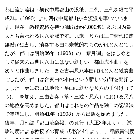
都山流は流祖・初代中尾都山の没後、二代、三代を経て平
成2年（1990）より四代中尾都山が当流派を率いていま
す。現在、教授資格を持つ師匠は約4,000名に及ぶ国内最
大とも言われる尺八流派です。元来、尺八は江戸時代に虚
無僧が独占し、演奏する曲も宗教的なものがほとんどでし
たが、都山は明治36年（1903）の「慷月調」をはじめと
して従来の古典尺八曲にはない新しい「都山流本曲」を
次々と作曲しました。また古典尺八本曲はほとんど独奏曲
でしたが、都山は合奏曲の本曲という新しい分野を開拓し
ました。更に都山は地歌・箏曲に新たな尺八の手付け（て
つけ）を加え、三曲合奏（箏・三絃・尺八）における尺八
の地位を高めました。都山はこれらの作品を独自の記譜法
で楽譜にし、明治41年（1908）から出版を始めました。
後年、月刊誌「都山流楽報」の発行（大正3年より）、試
験制度による教授者の育成（明治44年より）、評議員制度