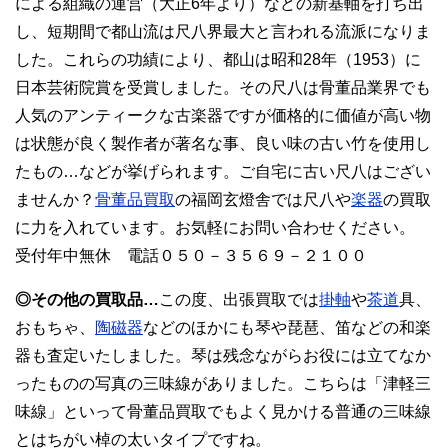
による組織の運営（大正6年より）などの新基軸を打ち出
し、短期間で都山流は尺八界最大と言われる流派になりま
した。これらの功績により、都山は昭和28年（1953）に
日本芸術院賞を受賞しました。その尺八は骨董品業界でも
人気のアンティークな古楽器ですが価格的に価値が高い物
は状態が良く製作者が著名な事、良い味の古い竹を使用し
たもの…などが挙げられます。ご自宅に古い尺八はござい
ませんか？
骨董品買取
の福岡玄燈舎では尺八や
楽器
の買取
に力を入れています。お気軽にお問い合わせください。
受付年中無休 電話０５０－３５６９－２１００
◎その他の買取品…
この度、出張買取では
掛軸
や
茶道
具、
おもちゃ、
陶磁器
などのほかにも琴や琵琶、笛などの和楽
器も査定いたしました。琴は残念ながらお役には立てなか
ったものの写真の三味線がありました。こちらは「津軽三
味線」といって骨董品買取でもよく見かける普通の三味線
とはちがい棹の太いタイプですね。