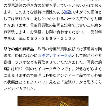
の琵琶法師の弾き方の影響を受けているともいわれており
ます。このような独特の個性のある
楽器
ですがその価値と
しては材料の良しあしとつかわれるパーツの質でかなり開
きがあります。骨董品買取の福岡玄燈舎では古い三味線を
買取致します。お気軽にお問い合わせください。 受付年
中無休 電話０５０－３５６９－２１００
◎その他の買取品…
昨日の骨董品買取依頼では茶道具や陶
磁器、掛軸のほかに
西洋アンティーク品
として腕時計や蓄
音機、ラジオなども買取させていただきました。写真の腕
時計は昭和中期のセイコークラウンです。残念ながらすぐ
に止まりますので修理は必要なアンティーク品ですが外観
の状態はとてもよくパット見ると「金張り」かと思うくら
いピカピカでした。