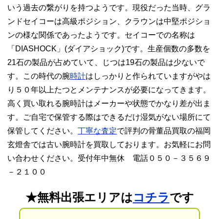
いう過去の繋がりを持つようです。現役だった当時、グラ
ンドセイコーは高級ポジション、クラウンは中堅ポジショ
ンの様な関係であったようです。セイコーでの名称は
「DIASHOCK」(ダイアショック)です。生産個数の多数を
21石の製品が占めていて、じつは19石の製品は少ないで
す。この時代の腕
時計
はしっかりと作られていますがやは
り５０年以上たつとメンテナンスが必要になってきます。
高く買い取れる腕時計はメーカーや状態でかなり差が出ま
す。ご自宅で保管する際はできるだけ湿気がない場所にて
保管してください。
丁寧な査定
で評判の骨董品買取の福岡
玄燈舎では古い腕時計を買取しております。お気軽にお問
い合わせください。受付年中無休 電話０５０－３５６９
－２１００
★無料出張エリアは
コチラ
です