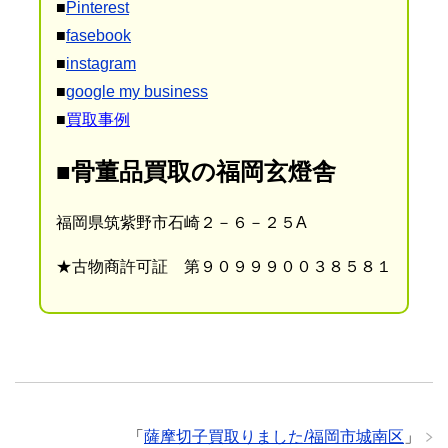
■
Pinterest
■
fasebook
■
instagram
■
google my business
■
買取事例
■骨董品買取の福岡玄燈舎
福岡県筑紫野市石崎２－６－２５A
★古物商許可証 第９０９９９００３８５８１
「
薩摩切子買取りました/福岡市城南区
」