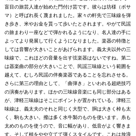
盲目の旅芸人達が始めた門付け芸です。彼らは坊様（ボサ
マ）と呼ばれ長く蔑まれました。家々の軒先で三味線を弾
き歩き、米やお金を貰って歩いたとされます。やがて民謡
の旅まわり一座などで弾かれるようになり、名人達の手に
よってより発展して行くようになりました。楽器の特徴と
しては音響が大きいことがあげられます。義太夫以外の三
味線で、これほどの音量を出す弦楽器はないですね。第二
は器楽曲の部分が大きいことで、民謡三味線という範囲を
越えて、むしろ民謡の伴奏楽器であることを忘れさせる。
さらに第三の理由として、「曲弾き」といわれる超絶技巧
の演奏があります。ほかの三味線音楽にも同じ部分はある
が、津軽三味線はそこにポイントが置かれている。津軽三
味線は、義太夫のそれと同じく大型で、胴は大きく棹も太
く、駒も大きい。撥は多く水牛製のものを使います。糸も
太めのものを使うので、音に幅があり、低音がよく響きま
す。そして棹をやや立てて弾くスタイルです。これは放浪