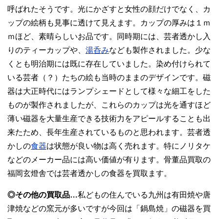
呼ばれたそうです。光にかざすと女性の顔だけでなく、カ
ップの絵柄も見事に透けて見えます。カップの厚みは１ｍ
ｍほど、素晴らしいお品です。同時期には、芸者透かし入
りのティーカップや、
湯呑み
なども製作されました。少な
くとも明治期には既に存在していました。染め付けられて
いる芸者（？）たちの絵も当時のままのデザインです。磁
器は大正時代にはランプシェードとして様々な細工をした
ものが製作されましたが、これらのカップは光を通すほど
薄い磁器を大量生産できる技術力をアピールすることも出
来たため、長年生産されているものと思われます。芸者透
かしの
食器
は状態が良い物は高く売れます。特にノリタケ
などのメーカー品には高い価値が有ります。骨董品買取の
福岡玄燈舎では芸者透かしの食器を買取ます。
◎その他の買取品…
私どもの住んでいる九州は有田焼や唐
津焼などの窯元が多いですが今回は「鍋島焼」の磁器を買