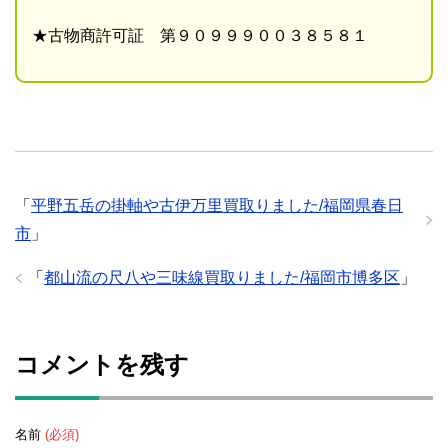
★古物商許可証 第９０９９９００３８５８１
「
平野五岳の掛軸や古伊万里買取りました/福岡県春日
市
」
「
都山流の尺八や三味線買取りました/福岡市博多区
」
コメントを残す
名前
(必須)