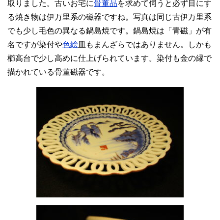
取りました。古いお宅に
骨董品
を求めて伺うと必ず目にす
る焼き物は伊万里系の磁器ですね。写真は同じ古伊万里系
でも少し毛色の異なる鍋島焼です。鍋島焼は「青磁」が有
名ですが染付や
色絵
皿もまんざらではありません。しかも
櫛高台で少し高めに仕上げられています。染付も金の縁で
描かれている骨董磁器です。