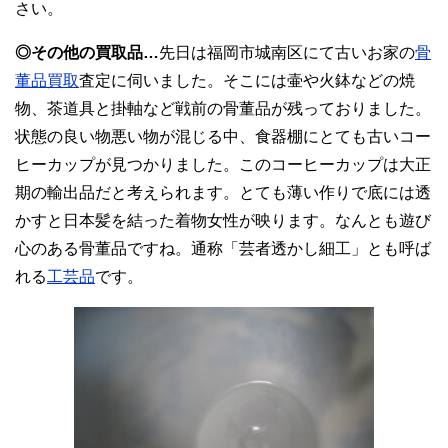
さい。
◎その他の買取品…
先日は福岡市城南区にて古いお家の
骨
董品買取
査定に伺いました。そこには壷や火鉢などの焼
物、茶道具と掛軸など戦前の骨董品が残っておりました。
状態の良い物悪い物が混じる中、食器棚にとても古いコー
ヒーカップが見つかりました。このコーヒーカップは大正
期の輸出品だと考えられます。とても薄い作りで底には透
かすと日本髪を結った着物女性が映ります。なんとも遊び
心のある骨董品ですね。通称「芸者透かし細工」とも呼ば
れる
工芸品
です。