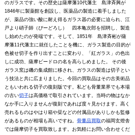
のガラスです。その歴史は薩摩藩10代藩主 島津斉興が
1846年に製薬館を創設し、医薬品の製造に着手しました
が、薬品の強い酸に耐え得るガラス器の必要に迫られ、江
戸より硝子師（びーどろし） 四本亀次郎を招聘し、製造
し始めたのが発端です。そして、1851年 島津斉彬が薩
摩藩11代藩主に就任したことを機に、ガラス製造の目的が
色被せ切子を作り出すことに変わり、「紅ガラス」の色出
しに成功、薩摩ビードロの名を高らしめました。 その後
ガラス窯は磯の集成館に移され、ガラスの製造は切子とい
う技法と共に広まりました。今回の買取品はその古美術品
ともいわれる切子の復刻版です。私ども骨董業界でも本場
の古い
切子
は高価格で取引されています。当時の物はなか
なか手に入りませんが復刻であれば度々見かけます。高く
売れるものはやはり箱や栞などの付属品がありしかも監修
があるものが相場も高いですね。
骨董品買取
の福岡玄燈舎
では薩摩切子を買取致します。お気軽にお問い合わせくだ