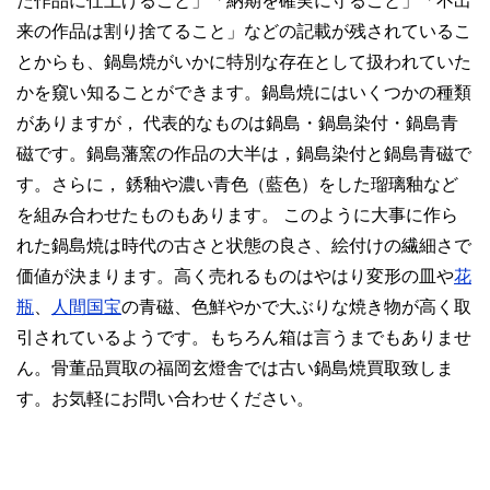
た作品に仕上げること」「納期を確実に守ること」「不出
来の作品は割り捨てること」などの記載が残されているこ
とからも、鍋島焼がいかに特別な存在として扱われていた
かを窺い知ることができます。鍋島焼にはいくつかの種類
がありますが， 代表的なものは鍋島・鍋島染付・鍋島青
磁です。鍋島藩窯の作品の大半は，鍋島染付と鍋島青磁で
す。さらに， 銹釉や濃い青色（藍色）をした瑠璃釉など
を組み合わせたものもあります。 このように大事に作ら
れた鍋島焼は時代の古さと状態の良さ、絵付けの繊細さで
価値が決まります。高く売れるものはやはり変形の皿や
花
瓶
、
人間国宝
の青磁、色鮮やかで大ぶりな焼き物が高く取
引されているようです。もちろん箱は言うまでもありませ
ん。骨董品買取の福岡玄燈舎では古い鍋島焼買取致しま
す。お気軽にお問い合わせください。