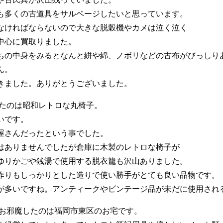
も多くの古道具をサルベージしたいと思っています。
なければならないので大きな脱穀機やカメは泣く泣く
中心に買取りました。
ちの中身をみるとなんと絣や綿、ノボリなどの古布がびっしり
ん。
きました。ありがとうございました。
したのは昭和レトロな丸椅子。
いです。
屋さんだったという事でした。
はありませんでしたが倉庫に木製のレトロな椅子が
ゆりかごや銭湯で使用する脱衣籠も沢山ありました。
作りもしっかりとした造りで使い勝手がとても良い品物です。
が多いですね。アンティークやビンテージ品が未だに使用され
でお邪魔したのは福岡市東区のお宅です。