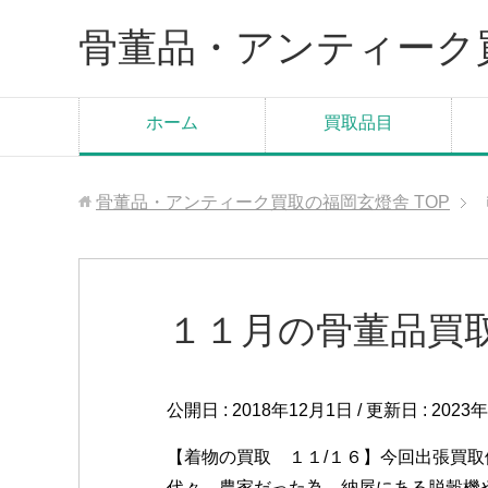
骨董品・アンティーク
ホーム
買取品目
骨董品・アンティーク買取の福岡玄燈舎
TOP
１１月の骨董品買
公開日 :
2018年12月1日
/ 更新日 :
2023
【着物の買取 １１/１６】今回出張買
代々、農家だった為、納屋にある脱穀機