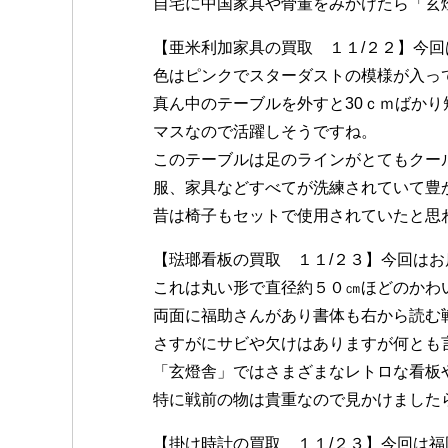
自宅に中国家具や骨董をみかけたら「玄
【亜米利加家具の買取 １１/２２】今
色はピンクでスターダストの模様が入っ
真ん中のテーブルを外すと30ｃｍばか
マスなので活躍しそうですね。
このテーブルは足のラインがとてもクー
服、家具などすべてが洗練されていて豊
昔は椅子もセットで使用されていたと思
【琺瑯看板の買取 １１/２３】今回は
これは丸い形で直径約５０㎝ほどのかわ
両面に福助さんがあり書体も右から読む
さすがにサビや欠けはありますが何とも
「玄燈舎」ではさまざまなレトロな看板
特に戦前の物は貴重なので見かけました
【掛け時計の買取 １１/２３】今回は