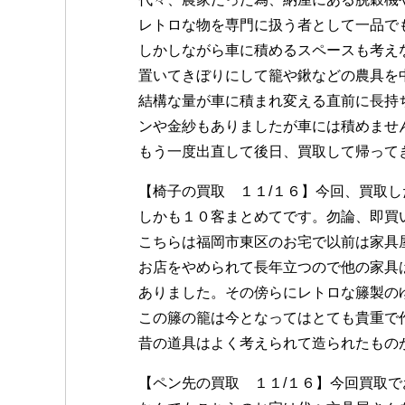
レトロな物を専門に扱う者として一品で
しかしながら車に積めるスペースも考え
置いてきぼりにして籠や鍬などの農具を
結構な量が車に積まれ変える直前に長持
ンや金紗もありましたが車には積めませ
もう一度出直して後日、買取して帰って
【椅子の買取 １１/１６】今回、買取
しかも１０客まとめてです。勿論、即買
こちらは福岡市東区のお宅で以前は家具
お店をやめられて長年立つので他の家具
ありました。その傍らにレトロな籐製の
この籐の籠は今となってはとても貴重で
昔の道具はよく考えられて造られたもの
【ペン先の買取 １１/１６】今回買取