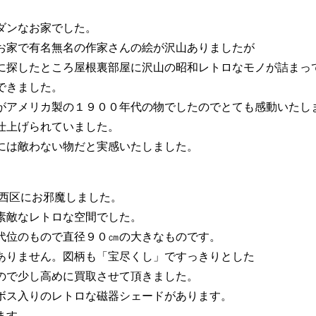
ダンなお家でした。
お家で有名無名の作家さんの絵が沢山ありましたが
に探したところ屋根裏部屋に沢山の昭和レトロなモノが詰まっ
できました。
がアメリカ製の１９００年代の物でしたのでとても感動いたし
仕上げられていました。
には敵わない物だと実感いたしました。
市西区にお邪魔しました。
素敵なレトロな空間でした。
代位のもので直径９０㎝の大きなものです。
ありません。図柄も「宝尽くし」ですっきりとした
ので少し高めに買取させて頂きました。
ボス入りのレトロな磁器シェードがあります。
ます。