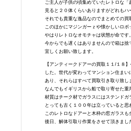
ご主人が子供の頃集めていたレトロな「
見ると２０体くらいありますがどれもハ
それでも貴重な逸品なのでまとめての買
このほかにマジンガーｚや懐かしいロボ
やはりレトロなオモチャは状態が命です
今からでも遅くはありませんので箱は捨
宜しくお願い致します。
【アンティークドアーの買取１１/１８
した。世代が変わってマンション住まい
あり、それらはすべて買取引き取り致し
なんでもイギリスから船で取り寄せた重
材質はチーク材でガラスにはステンドガ
とっても古く１００年は立っていると思
このレトロなドアーと木枠の窓ガラスも
後日、解体引取り作業をさせて頂きまし