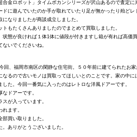
超合金ロボット」タイムボカンシリーズが沢山あるので査定に
ードに遊んでいたのか手が取れていたり足が無かったり殆どレ
取になりましたが商談成立しました。
ットもたくさんありましたのでまとめて買取しました。
。状態が良ければ１体1体に値段が付きますし箱が有れば高価
てないでくださいね。
】今回、福岡市南区の閑静な住宅街。５０年前に建てられたお
になるので古いモノは買取ってほしいとのことです。家の中に
ました。今回一番気に入ったのはレトロな洋風ドアーです。
厚なドアーです。
ラスが入っています。
われます。
全部買い取りました。
た。ありがとうございました。