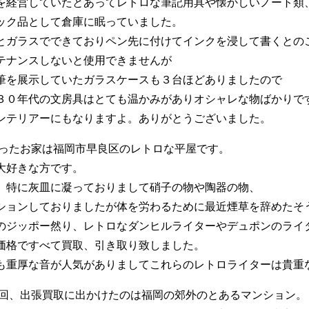
を経営していたとあってレトロな筆記用具や懐かしいノート類
ック品として倉庫に眠っていました。
とガラスでできておりペン先に付けてインクを浸して書くとの
テナンスしないと使用できませんが
筆を展示していたガラスケースも３台ほどありましたので
３０年代の文房具はとても温かみがありオシャレな物ばかりで
ンテリアーにもなりますよ。ありがとうございました。
伺ったお家は福岡市早良区のレトロな平屋です。
大好きな方です。
、特に灰皿に凝っておりまして硝子の物や陶器の物、
ションしておりましたが体を労わるために最近煙草を辞めたそ
のジッポー然り、レトロなダンヒルライターやデュポンのライ
価格ですべて買取、引き取り致しました。
も重厚な音が人気がありましてこれらのレトロライターは貴重
今回、出張買取に出かけたのは福岡の郊外のとあるマンション。