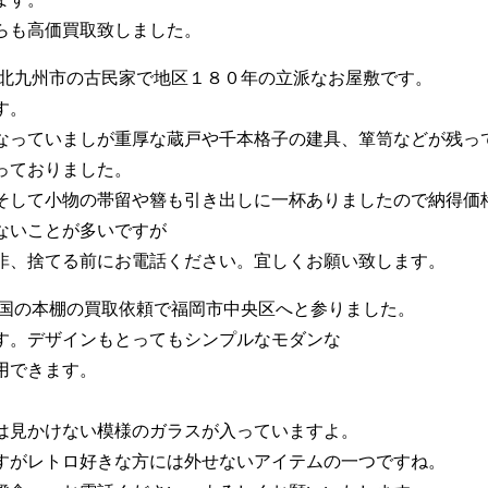
らも高価買取致しました。
は北九州市の古民家で地区１８０年の立派なお屋敷です。
す。
なっていましが重厚な蔵戸や千本格子の建具、箪笥などが残っ
っておりました。
そして小物の帯留や簪も引き出しに一杯ありましたので納得価
ないことが多いですが
非、捨てる前にお電話ください。宜しくお願い致します。
中国の本棚の買取依頼で福岡市中央区へと参りました。
す。デザインもとってもシンプルなモダンな
用できます。
は見かけない模様のガラスが入っていますよ。
すがレトロ好きな方には外せないアイテムの一つですね。