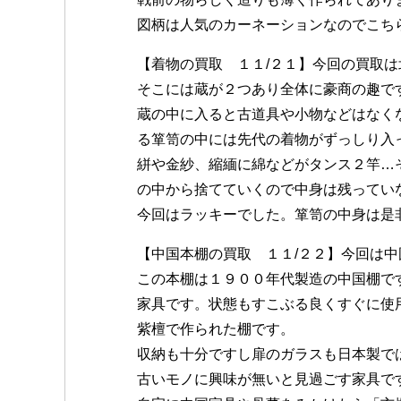
図柄は人気のカーネーションなのでこち
【着物の買取 １１/２１】今回の買取
そこには蔵が２つあり全体に豪商の趣で
蔵の中に入ると古道具や小物などはなく
る箪笥の中には先代の着物がずっしり入
絣や金紗、縮緬に綿などがタンス２竿…
の中から捨てていくので中身は残ってい
今回はラッキーでした。箪笥の中身は是
【中国本棚の買取 １１/２２】今回は
この本棚は１９００年代製造の中国棚で
家具です。状態もすこぶる良くすぐに使
紫檀で作られた棚です。
収納も十分ですし扉のガラスも日本製で
古いモノに興味が無いと見過ごす家具で