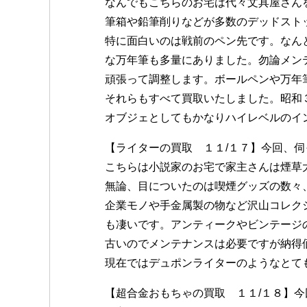
なんでもこちらのお宅は代々文具屋さん
筆箱や鉛筆削りなどが多数のデッドスト
特に面白いのは戦前のペン先です。なん
な万年筆も多量にありました。勿論メン
頑張って調整します。ボールペンや万年
それらもすべて買取いたしました。昭和
オブジェとしてもかなりハイレベルのイ
【ライターの買取 １１/１７】今回、
こちらは小説家のお宅で家主さんは煙草
無論、目についたのは喫煙グッズの数々
企業モノや手金属製の物など沢山コレク
も凄いです。アンティークやビンテージ
古いのでメンテナンスは必要ですが納得
現在ではデュポンライターのようなとて
【超合金おもちゃの買取 １１/１８】