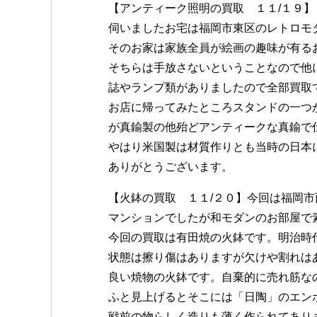
【アンティーク照明の買取 １１/１９】
伺いましたお宅は福岡市東区のレトロモ
そのお家は家族全員が絵画の趣味が有る
そちらは手放さないということなので他
誌やランプ類がありましたので全部買取
お店に帰ってみたところスタンドの一つ
が真鍮製の他殆どアンティークな真鍮で
やはり米国製は材質作りとも当時の日本
ありがとうございます。
【火鉢の買取 １１/２０】今回は福岡
マンションでしたが和モダンのお部屋で
今回の買取は有田焼の火鉢です。明治時
状態は擦り傷はありますが欠けや割れは
良い焼物の火鉢です。自棄的に売れ筋な
ふと見上げるとそこには「日陶」のエン
戦前の物らしく造りも薄く作られてあり