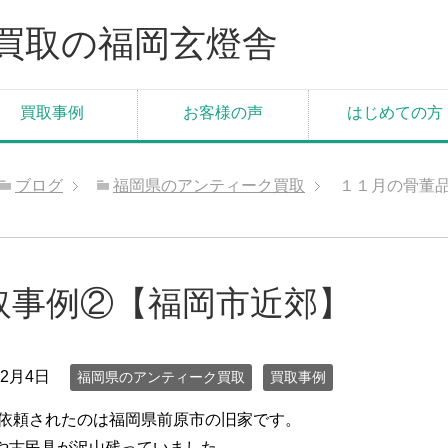
買取の福岡玄燈舎
買取事例
お客様の声
はじめての方
ブログ
福岡県のアンティーク買取
１１月の骨董
取事例②【福岡市近郊】
年2月4日
福岡県のアンティーク買取
買取事例
取依頼されたのは福岡県前原市の旧家です。
や古民具が沢山残っていました。