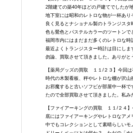
2階建ての築40年ほどの戸建てでしたが
地下室には昭和のレトロな物が一杯あり
良く見るとナショナル製のトランジスタ
色も鶯色とパステルカラーのツートンで
福岡市内にはまだまだ多くのレトロな時
最近よくトランジスター時計は目にしま
勿論、買取させて頂きました。ありがと
【薬局グッズの買取 １１/２３】今回
時代の木製看板、秤やレトロな棚が沢山
お邪魔すると古いソフビが部屋中一杯で
たので全部買取させて頂きました。私み
【ファイアーキングの買取 １１/２４】
底にはファイアーキングやレトロなアメ
中でもコレクションとして素晴らしいモ
ドリームペッツとは何か？ ただの「ぬ