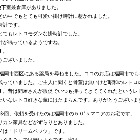
地下室兼倉庫がありました。
その中でもとても可愛い掛け時計に惹かれました。
時計です。
とてもレトロモダンな掛時計でした。
計が眠っているようですね。
す。
うございました。
は福岡市西区にある薬局を尋ねました。ココのお店は福岡市で
残っていました。ご主人に聞くと骨董は無いけど昭和のレトロ
す。昔は問屋さんが販促でいつも持ってきててくれたというレ
たいなレトロ好きな輩にはたまらんです。ありがとうございま
今回、依頼を受けたのは福岡市の５０’ｓマニアのお宅です。
リカン家具などがずらりとありました。
ノは「ドリームペッツ」です。
いぐるみ」では無いようです。実は…