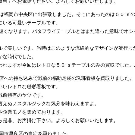
燈舎」へお電話ください。よろしくお願いいたします。
回は福岡市中央区に出張致しました。そこにあったのは５０’ｓ
ている可愛いテーブルです。
り短くなります。バタフライテーブルとはまた違った意味でオシ
ルで美しいです。当時はこのような流線的なデザインが流行っ
かな時代でした。
われますが今回はレトロな５０’ｓテーブルのみの買取でした。
お店への持ち込みで戦前の福助足袋の琺瑯看板を買取りました。
いいレトロな琺瑯看板です。
戦前特有のヤツです。
言えぬノスタルジックな気分を味わえますよ。
や企業モノを集めております。
ら是非、お声掛け下さい。よろしくお願いいたします。
福岡市早良区の自宅を尋ねました。