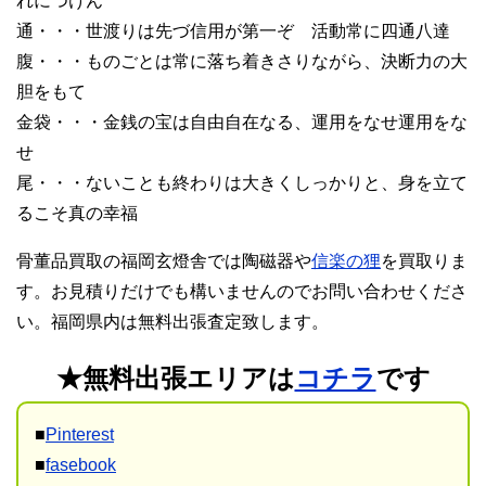
れにつけん
通・・・世渡りは先づ信用が第一ぞ 活動常に四通八達
腹・・・ものごとは常に落ち着きさりながら、決断力の大
胆をもて
金袋・・・金銭の宝は自由自在なる、運用をなせ運用をな
せ
尾・・・ないことも終わりは大きくしっかりと、身を立て
るこそ真の幸福
骨董品買取の福岡玄燈舎では陶磁器や
信楽の狸
を買取りま
す。お見積りだけでも構いませんのでお問い合わせくださ
い。福岡県内は無料出張査定致します。
★無料出張エリアは
コチラ
です
■
Pinterest
■
fasebook