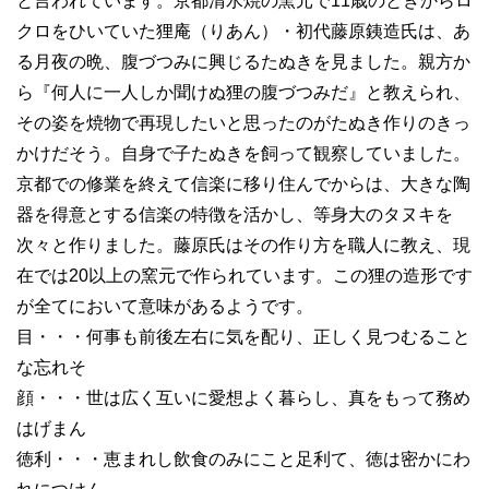
と言われています。京都清水焼の窯元で11歳のときからロ
クロをひいていた狸庵（りあん）・初代藤原銕造氏は、あ
る月夜の晩、腹づつみに興じるたぬきを見ました。親方か
ら『何人に一人しか聞けぬ狸の腹づつみだ』と教えられ、
その姿を焼物で再現したいと思ったのがたぬき作りのきっ
かけだそう。自身で子たぬきを飼って観察していました。
京都での修業を終えて信楽に移り住んでからは、大きな陶
器を得意とする信楽の特徴を活かし、等身大のタヌキを
次々と作りました。藤原氏はその作り方を職人に教え、現
在では20以上の窯元で作られています。この狸の造形です
が全てにおいて意味があるようです。
目・・・何事も前後左右に気を配り、正しく見つむること
な忘れそ
顔・・・世は広く互いに愛想よく暮らし、真をもって務め
はげまん
徳利・・・恵まれし飲食のみにこと足利て、徳は密かにわ