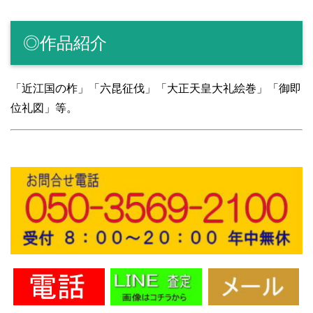
◎作品紹介
「近江国の柞」「六昆征伐」「大正天皇大礼絵巻」「御即
位礼図」等。