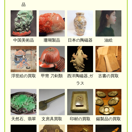
品
中国美術品
珊瑚製品
日本の陶磁器
油絵
浮世絵の買取
甲冑 刀剣類
西洋陶磁器,ガ
古書の買取
ラス
天然石、翡翠
文房具買取
印材の買取
錫製品の買取