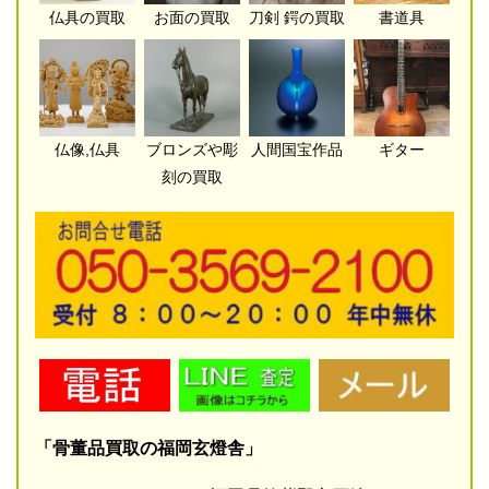
仏具の買取
お面の買取
刀剣 鍔の買取
書道具
仏像,仏具
ブロンズや彫
人間国宝作品
ギター
刻の買取
「骨董品買取の福岡玄燈舎」