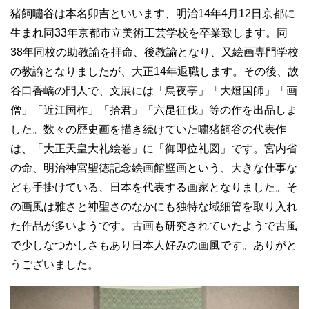
猪飼嘯谷は本名卯吉といいます、明治14年4月12日京都に
生まれ同33年京都市立美術工芸学校を卒業致します。同
38年同校の助教諭を拝命、後教諭となり、又絵画専門学校
の教諭となりましたが、大正14年退職します。その後、故
谷口香嶠の門人で、文展には「烏夜亭」「大燈国師」「画
僧」「近江国柞」「拾君」「六昆征伐」等の作を出品しま
した。数々の歴史画を描き続けていた嘯猪飼谷の代表作
は、「大正天皇大礼絵巻」に「御即位礼図」です。宮内省
の命、明治神宮聖徳記念絵画館壁画という、大きな仕事な
ども手掛けている、日本を代表する画家となりました。そ
の画風は雅さと神聖さのなかにも独特な域細管を取り入れ
た作品が多いようです。古画も研究されていたようで古風
で少しなつかしさもあり日本人好みの画風です。ありがと
うございました。