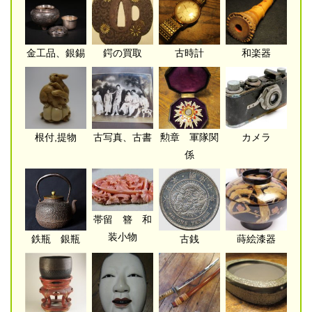
金工品、銀錫
鍔の買取
古時計
和楽器
根付,提物
古写真、古書
勲章 軍隊関
カメラ
係
帯留 簪 和
装小物
鉄瓶 銀瓶
古銭
蒔絵漆器