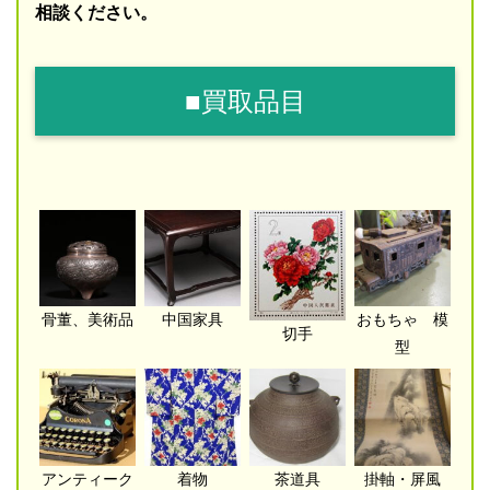
相談ください。
■買取品目
骨董、美術品
中国家具
おもちゃ 模
切手
型
アンティーク
着物
茶道具
掛軸・屏風