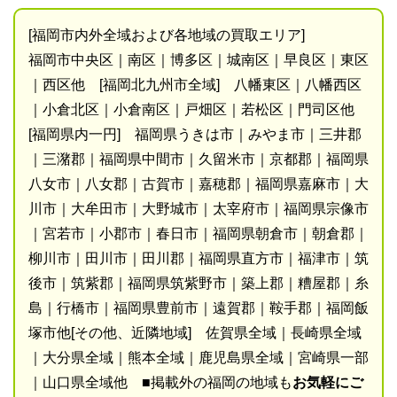
[福岡市内外全域および各地域の買取エリア]
福岡市中央区｜南区｜博多区｜城南区｜早良区｜東区
｜西区他 [福岡北九州市全域] 八幡東区｜八幡西区
｜小倉北区｜小倉南区｜戸畑区｜若松区｜門司区他
[福岡県内一円] 福岡県うきは市｜みやま市｜三井郡
｜三潴郡｜福岡県中間市｜久留米市｜京都郡｜福岡県
八女市｜八女郡｜古賀市｜嘉穂郡｜福岡県嘉麻市｜大
川市｜大牟田市｜大野城市｜太宰府市｜福岡県宗像市
｜宮若市｜小郡市｜春日市｜福岡県朝倉市｜朝倉郡｜
柳川市｜田川市｜田川郡｜福岡県直方市｜福津市｜筑
後市｜筑紫郡｜福岡県筑紫野市｜築上郡｜糟屋郡｜糸
島｜行橋市｜福岡県豊前市｜遠賀郡｜鞍手郡｜福岡飯
塚市他[その他、近隣地域] 佐賀県全域｜長崎県全域
｜大分県全域｜熊本全域｜鹿児島県全域｜宮崎県一部
｜山口県全域他 ■掲載外の福岡の地域も
お気軽にご