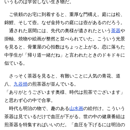
いうものは学習しない生き物だ。
ご依頼のお宅に到着すると、重厚な門構え。庭には松、
錦鯉、そして壺。なぜ金持ちの庭には壺があるのだろう。
通された居間には、先代の奥様が遺されたという
茶器
や
掛軸、焼物や絵画が整然と並べられていた。こういう光景
を見ると、骨董屋の心拍数はちょっと上がる。恋に落ちた
中学生が「帰り道一緒だね」と言われたときのドキドキに
似ている。
さっそく茶器を見ると、有難いことに人気の青花、道
八、
九谷焼
の煎茶器が並んでいる。
「ありがとうございます奥様、時代は煎茶でございます」
と思わず心の中で合掌。
時代も明治の物で、趣のある
山水画
の絵付け。こういう
茶器は見ているだけで血圧が下がる。世の中の健康番組は
煎茶器を特集すればいいのだ。「血圧を下げるには明治の