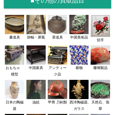
■その他の買取品目
書道具
掛軸・屏風
茶道具
中国美術品
切手
おもちゃ
中国家具
アンティー
着物
珊瑚製品
模型
ク品
日本の陶磁
油絵
甲冑 刀剣類
西洋陶磁器,
天然石、翡
器
ガラス
翠