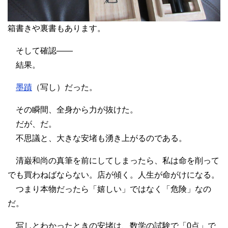
箱書きや裏書もあります。
そして確認――
結果。
墨蹟
（写し）だった。
その瞬間、全身から力が抜けた。
だが、だ。
不思議と、大きな安堵も湧き上がるのである。
清巌和尚の真筆を前にしてしまったら、私は命を削って
でも買わねばならない。店が傾く。人生が命がけになる。
つまり本物だったら「嬉しい」ではなく「危険」なの
だ。
写しとわかったときの安堵は、数学の試験で「0点」で