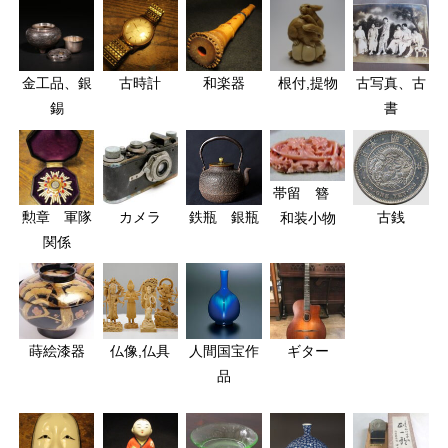
金工品、銀
古時計
和楽器
根付,提物
古写真、古
錫
書
帯留 簪
勲章 軍隊
カメラ
鉄瓶 銀瓶
古銭
和装小物
関係
蒔絵漆器
仏像,仏具
人間国宝作
ギター
品