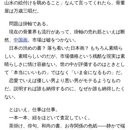
山水の絵付けを眺めること」なんて言ってくれたら、骨董
屋は万歳三唱だ。
問題は掛軸である。
現在の骨董界も流行があって、掛軸の売れ筋といえば断
然、
中国画
。市場は嘘をつかない。
日本の渋めの書？ 落ち着いた日本画？ もちろん素晴ら
しい。素晴らしいのだが、市場価格という残酷な現実は素
晴らしさに情け容赦ない。世の中が評価するのはときとし
て「本当にいいもの」ではなく「いま金になるもの」だ。
恋愛でいえば優しい男より悪い男がモテるようなもの
だ。説明すれば誰も納得するのに、なぜか誰も納得したく
ない。
とはいえ、仕事は仕事。
一本一本、紐をほどいて査定していく。
茶掛け、俳句、和尚の書、お寺関係の色紙――静かで端