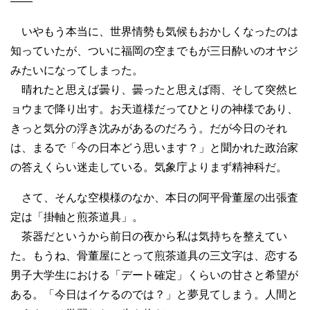
――
いやもう本当に、世界情勢も気候もおかしくなったのは
知っていたが、ついに福岡の空までもが三日酔いのオヤジ
みたいになってしまった。
晴れたと思えば曇り、曇ったと思えば雨、そして突然ヒ
ョウまで降り出す。お天道様だってひとりの神様であり、
きっと気分の浮き沈みがあるのだろう。だが今日のそれ
は、まるで「今の日本どう思います？」と聞かれた政治家
の答えくらい迷走している。気象庁よりまず精神科だ。
さて、そんな空模様のなか、本日の阿平骨董屋の出張査
定は「掛軸と煎茶道具」。
茶器だというから前日の夜から私は気持ちを整えてい
た。もうね、骨董屋にとって煎茶道具の三文字は、恋する
男子大学生における「デート確定」くらいの甘さと希望が
ある。「今日はイケるのでは？」と夢見てしまう。人間と