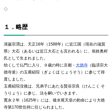
◇
１．略歴
清巌宗渭は、天正16年（1588年）に近江国（現在の滋賀
県）大石（あるいは近江大石とも言われる）に、俗姓奥村
氏として生まれました。
幼くして仏門に入り、９歳の時に京都・
大徳寺
（臨済宗大
徳寺派）の玉甫紹琮（ぎょくほ じょうそう）に参じて得
度しました。
玉甫紹琮没後は、兄弟子にあたる賢谷宗良（けんこく そ
うりょう）に参じ、法を嗣いでいきます。
寛永２年（1625年）には、後水尾天皇の勅命により大徳
寺第170世住持に任じられました。