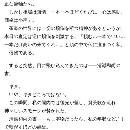
正な掛軸たち。
しかし相場は無情、一本一本ほどくたびに「心は感動、
価格は小声」。
茶道の世界には一切の煩悩を断つ精神があるというが、
本日の査定は逆に煩悩を刺激する。「頼む…一本でいい…
一本だけ高いの来てくれ…」と頭の中で仏に泣きつく私。
俗物である。
すると突然、目に飛び込んできたのは――清巌和尚の
書。
キタ。
いや、キタどころではない。
この瞬間、私の脳内では後光が差し、賛美歌が流れ、
神々しいスモークが焚かれた。
清巌和尚の書――もし本物だったら、私の年収など片手
で転がすほどの超級。