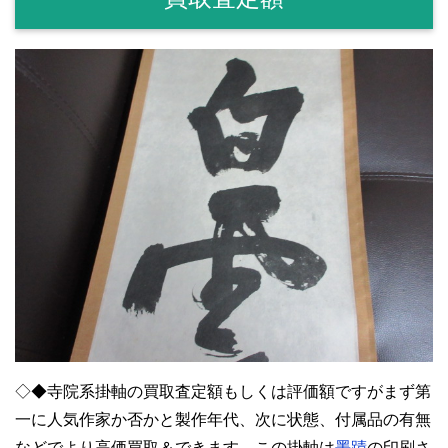
◇◆寺院系掛軸の買取査定額もしくは評価額ですがまず第
一に人気作家か否かと製作年代、次に状態、付属品の有無
などでより高価買取＆できます。この掛軸は
墨蹟
の印刷さ