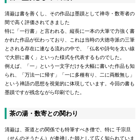
清巌は書を善くし、その作品は墨蹟として禅寺・数寄者の
間で高く評価されてきました
特に「一行書」と言われる、縦長に一本の大筆で力強く書
かれた作品が伝わっており、これは当時の大徳寺派の三筆
とされる存在に連なる流れの中で、「仏名や詩句を太い線
で大胆に書く」といった様式を代表するものでした。
例えば、「一」という一文字だけを大幅に書いた作品も知
られ、「万法一に帰す」「一に多種有り、二に両般無し」
という禅語の思想を視覚的に体現しています。今回の書も
墨蹟ですが残念ながら印刷でした。
茶の湯・数寄との関わり
清巌は、茶道との関係でも特筆すべき僧で、特に 千宗旦
（せんのそうたん）が参禅した師として広く知られていま