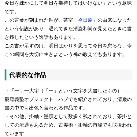
今日を疎かにして明日を期待してはいけない」という意味
です。
この言葉が刻まれた軸が、茶室「
今日庵
」の由来になった
という伝説があり、遅れてきた清巌和尚が見えたときに書
き残したという逸話もあります。
この書が示すのは、明日ばかりを思って今日を怠るな、今
この瞬間を大切に生きよという禅の教えでもあります。
代表的な作品
・「一」一大字（「一」という文字を大書したもの）――
慶應義塾オブジェクト・ハブでも紹介されており、清巌の
書の中でも出色と言われる作品です。
・その他、掛軸・墨蹟として数多く残されており、茶掛と
しての流通もあるため、古美術・掛軸の市場でも取扱われ
ています