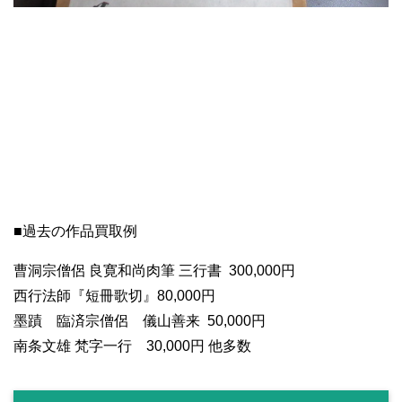
■過去の作品買取例
曹洞宗僧侶 良寛和尚肉筆 三行書 300,000円
西行法師『短冊歌切』80,000円
墨蹟 臨済宗僧侶 儀山善来 50,000円
南条文雄 梵字一行 30,000円 他多数