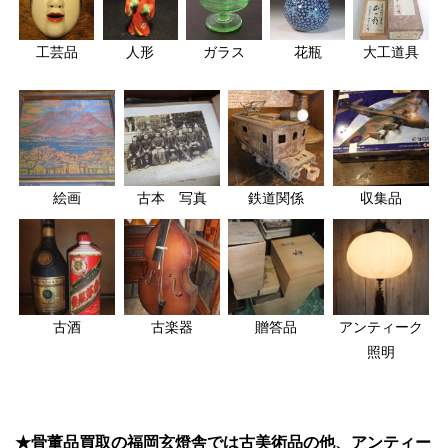
工芸品
人形
ガラス
花瓶
大工道具
絵画
古本 写真
鉄道関係
収集品
古酒
古楽器
贈答品
アンティーク
照明
★骨董品買取の福岡玄燈舎では古美術品の他、アンティー