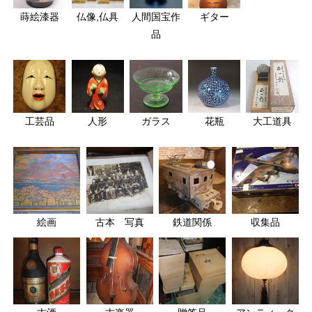
蒔絵漆器
仏像,仏具
人間国宝作
ギター
品
工芸品
人形
ガラス
花瓶
大工道具
絵画
古本 写真
鉄道関係
収集品