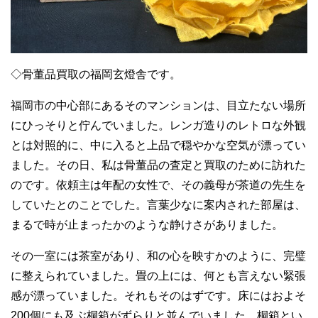
◇骨董品買取の福岡玄燈舎です。
福岡市の中心部にあるそのマンションは、目立たない場所
にひっそりと佇んでいました。レンガ造りのレトロな外観
とは対照的に、中に入ると上品で穏やかな空気が漂ってい
ました。その日、私は骨董品の査定と買取のために訪れた
のです。依頼主は年配の女性で、その義母が茶道の先生を
していたとのことでした。言葉少なに案内された部屋は、
まるで時が止まったかのような静けさがありました。
その一室には茶室があり、和の心を映すかのように、完璧
に整えられていました。畳の上には、何とも言えない緊張
感が漂っていました。それもそのはずです。床にはおよそ
200個にも及ぶ桐箱がずらりと並んでいました。桐箱とい