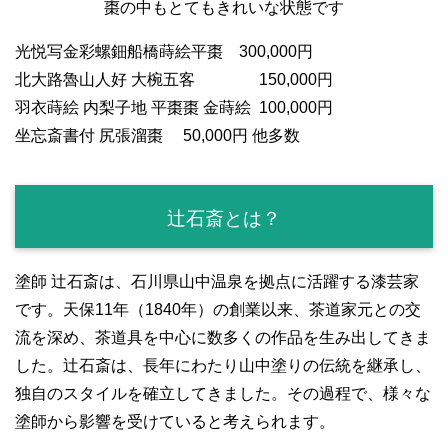
棗の中もとてもきれいな状態です
光悦写金彩螺鈿船橋蒔絵平棗 300,000円
北大路魯山人好 大椀五客 150,000円
羽衣蒔絵 内梨子地 平棗棗 金蒔絵 100,000円
坐忘斎書付 尻張溜棗 50,000円 他多数
辻石斎とは？
塗師 辻石斎は、石川県山中温泉を拠点に活躍する漆芸家
です。天保11年（1840年）の創業以来、茶道家元との交
流を深め、茶道具を中心に数多くの作品を生み出してきま
した。辻石斎は、長年にわたり山中塗りの伝統を継承し、
独自のスタイルを確立してきました。その過程で、様々な
塗師から影響を受けていると考えられます。