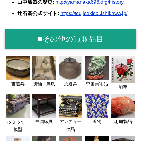
山中漆器の歴史:
http://yamanaka696.org/history
辻石斎公式サイト:
https://tsujisekisai.ishikawa.jp/
■その他の買取品目
書道具
掛軸・屏風
茶道具
中国美術品
切手
おもちゃ
中国家具
アンティー
着物
珊瑚製品
模型
ク品