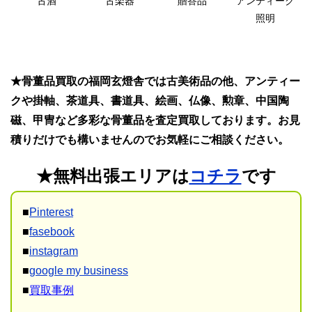
古酒
古楽器
贈答品
アンティーク
照明
★骨董品買取の福岡玄燈舎では古美術品の他、アンティー
クや掛軸、茶道具、書道具、絵画、仏像、勲章、中国陶
磁、甲冑など多彩な骨董品を査定買取しております。お見
積りだけでも構いませんのでお気軽にご相談ください。
★無料出張エリアは
コチラ
です
■
Pinterest
■
fasebook
■
instagram
■
google my business
■
買取事例