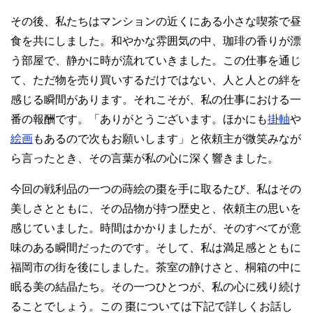
その後、私たちはマンションの近くにある小さな喫茶で昼
食を共にしました。和やかな雰囲気の中、珈琲の香りが漂
う部屋で、静かに時が流れていきました。この仕事を通じ
て、ただ物を売り買いするだけではない、人と人との絆を
感じる瞬間があります。それこそが、私の仕事における一
番の報酬です。「ありがとうございます。ほかにも
掛軸
や
絵画
もあるので次もお願いします」と依頼主が微笑みなが
ら言ったとき、その言葉が私の心に深く響きました。
今回の戦利品の一つの蒔絵の棗を手に取るたび、私はその
美しさとともに、その品物が持つ歴史と、依頼主の思いを
感じていました。時間はかかりましたが、そのすべてが意
味のある瞬間だったのです。そして、私は満足感とともに
福岡市の街を後にしました。茶室の静けさと、桐箱の中に
眠る美の結晶たち。その一つひとつが、私の心に残り続け
ることでしょう。この 棗については下記で詳しくお話し