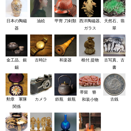
日本の陶磁
油絵
甲冑 刀剣類
西洋陶磁器,
天然石、翡
器
ガラス
翠
金工品、銀
古時計
和楽器
根付,提物
古写真、古
錫
書
帯留 簪
勲章 軍隊
カメラ
鉄瓶 銀瓶
古銭
和装小物
関係