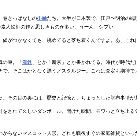
、巻きっぱなしの
掛軸
たち。大半が日本製で、江戸〜明治の端
か素人絵師の作と思しきものが多い。うーん、シブい。
。値がつかなくても、眺めてると落ち着くんですよ。あ、これ
真の束。「
満鉄
」とか「新京」とか書かれてる。時代が時代だ
チで、そこはかとなく漂うノスタルジー。これは査定も期待で
た。その目の奥には、歴史と記憶と、ちょっとした財布事情が
封をされて久しいダンボール。開けた瞬間、モワっと立ち上る
わからないマスコット人形。どれも戦後すぐの家庭雑貨といっ