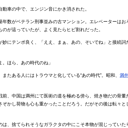
自動車の中で、エンジン音にかき消された。
築年数がベテラン刑事並みの古マンション。エレベーターはお
ものが這っていたが、よく見たらヒビ割れだった。
が妙にテンポ良く、「ええ、まぁ、あの、そいでね」と接続詞
よ。ほら、あの時代のね」
またある人にはトラウマと化している“あの時代”。昭和、
満
戦前、中国は満州にて医術の道を極める傍ら、焼き物だの骨董
さぞかし荷物も心も重かったことだろう。だがその後は転々と
のは、捨てられそうなガラクタの中にこそ本物が混じっていた