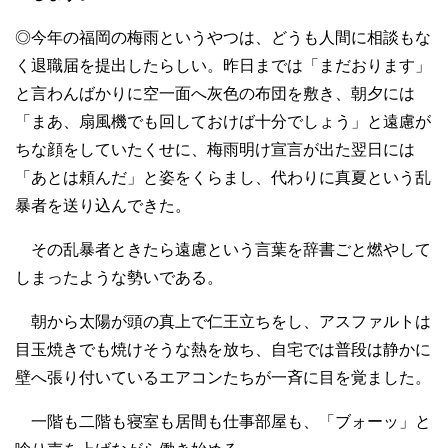
◎今年の福岡の梅雨というやつは、どうも人間に相談もな
く退職届を提出したらしい。昨日までは「まだおります」
と言わんばかりに空一面へ灰色の布団を敷き、朝夕には
「まあ、扇風機でも回しておけば十分でしょう」と遠慮が
ちな顔をしていたくせに、梅雨明け宣言が出た翌日には
「あとは頼んだ」と姿をくらまし、代わりに真夏という乱
暴者を送り込んできた。
その乱暴者ときたら遠慮という言葉を辞書ごと燃やして
しまったような勢いである。
朝から太陽が頭の真上で仁王立ちをし、アスファルトは
目玉焼きでも焼けそうな熱を放ち、自宅では普段は静かに
壁へ張り付いているエアコンたちが一斉に目を覚ました。
一階も二階も寝室も居間も仕事部屋も、「ブォーッ」と