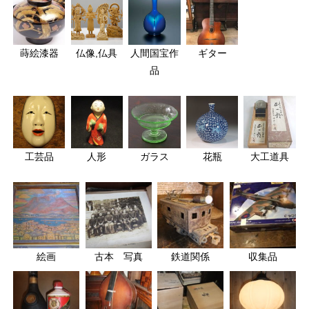
蒔絵漆器
仏像,仏具
人間国宝作
ギター
品
工芸品
人形
ガラス
花瓶
大工道具
絵画
古本 写真
鉄道関係
収集品