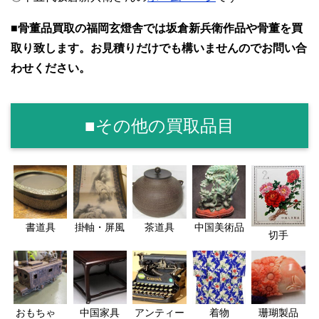
■骨董品買取の福岡玄燈舎では坂倉新兵衛作品や骨董を買
取り致します。お見積りだけでも構いませんのでお問い合
わせください。
■その他の買取品目
書道具
掛軸・屏風
茶道具
中国美術品
切手
おもちゃ
中国家具
アンティー
着物
珊瑚製品