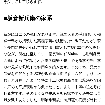
を少しさせて頂きます。
■坂倉新兵衛の家系
萩焼には二つの流れがあります。戦国大名の毛利輝元が朝
鮮半島から招致した高麗茶碗の技術を持つ陶工たちが、萩
と長門に枝分かれして共に御用窯として約400年の伝統を
つなぎ、現在に至ります。慶長9年（1604年）に毛利輝元
の命によって招致された李氏朝鮮の陶工である李勺光、李
敬の兄弟が萩城下で御用窯を築きます。そのうち、兄の李
勺光を初代とする名跡が坂倉新兵衛です。六代目より「坂
倉」と改姓したようで特に十二代坂倉新兵衛は萩焼を全国
に広めて不振衰退から救ったことにより、中興の祖と呼ば
れる方です。そのような歴史ある坂倉家ですが過去には苦
難が沢山ありました。明治維新後に御用窯の庇護が外れて