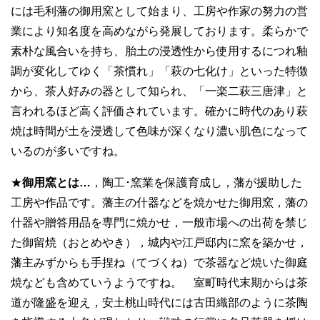
には毛利藩の御用窯として始まり、工房や作家の努力の営
業により知名度を高めながら発展しております。柔らかで
素朴な風合いを持ち、胎土の浸透性から使用するにつれ釉
調が変化してゆく「茶慣れ」「萩の七化け」といった特徴
から、茶人好みの器として知られ、「一楽二萩三唐津」と
言われるほど高く評価されています。確かに時代のあり萩
焼は時間が土を浸透して色味が深くなり濃い肌色になって
いるのが多いですね。
★
御用窯とは…
，陶工･窯業を保護育成し，藩が援助した
工房や作品です。藩主の什器などを焼かせた御用窯，藩の
什器や贈答用品を専門に焼かせ，一般市場への出荷を禁じ
た御留焼（おとめやき），城内や江戸邸内に窯を築かせ，
藩主みずからも手捏ね（てづくね）で茶器など焼いた御庭
焼なども含めていうようですね。 室町時代末期からは茶
道が隆盛を迎え，安土桃山時代には古田織部のように茶陶