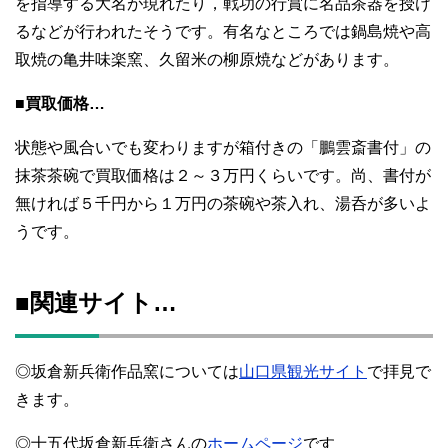
を指導する大名が現れたり，戦功の行賞に名品茶器を授け
るなどが行われたそうです。有名なところでは鍋島焼や高
取焼の亀井味楽窯、久留米の柳原焼などがあります。
■買取価格…
状態や風合いでも変わりますが箱付きの「鵬雲斎書付」の
抹茶茶碗で買取価格は２～３万円くらいです。尚、書付が
無ければ５千円から１万円の茶碗や茶入れ、湯呑が多いよ
うです。
■関連サイト…
◎坂倉新兵衛作品窯については
山口県観光サイト
で拝見で
きます。
◎十五代坂倉新兵衛さんの
ホームページ
です