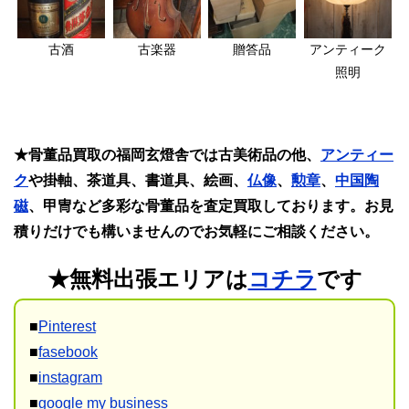
古酒
古楽器
贈答品
アンティーク
照明
★骨董品買取の福岡玄燈舎では古美術品の他、
アンティー
ク
や掛軸、茶道具、書道具、絵画、
仏像
、
勲章
、
中国陶
磁
、甲冑など多彩な骨董品を査定買取しております。お見
積りだけでも構いませんのでお気軽にご相談ください。
★無料出張エリアは
コチラ
です
■
Pinterest
■
fasebook
■
instagram
■
google my business