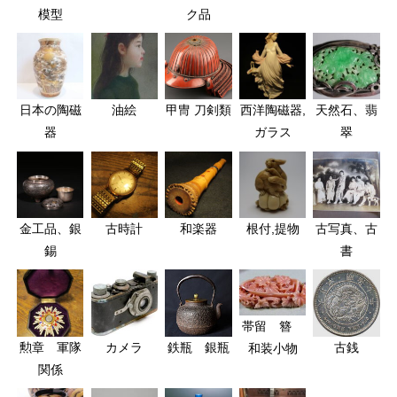
模型
ク品
日本の陶磁
油絵
甲冑 刀剣類
西洋陶磁器,
天然石、翡
器
ガラス
翠
金工品、銀
古時計
和楽器
根付,提物
古写真、古
錫
書
帯留 簪
勲章 軍隊
カメラ
鉄瓶 銀瓶
古銭
和装小物
関係