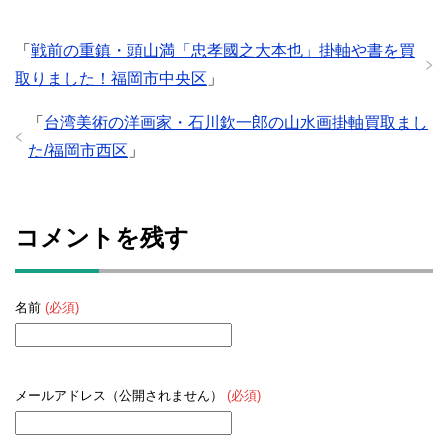
「
戦前の重鎮・頭山満「忠孝國之大本也」掛軸や書を買
取りました！福岡市中央区
」
「
台湾美術の洋画家・石川欽一郎の山水画掛軸買取まし
た/福岡市西区
」
コメントを残す
名前
(必須)
メールアドレス（公開されません）
(必須)