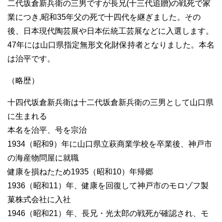
二代坂倉新兵衛の三男ですが長兄(十三代追贈)の戦死で家
業につき,昭和35年父の死で十四代を継ぎました。その
後、日本現代陶芸展や日本伝統工芸展などに入選します。
47年には山口県指定無形文化財保持者となりました。本名
は治平です。
（略歴）
十四代坂倉新兵衛は十二代坂倉新兵衛の三男として山口県
に生まれる
本名を治平、号を宗治
1934（昭和9）年に山口県立萩商業学校を卒業後、神戸市
の海産物問屋に就職
健康を損ねたため1935（昭和10）年帰郷
1936（昭和11）年、健康を回復して神戸市のモロゾフ製
菓株式会社に入社
1946（昭和21）年、長兄・光太郎の戦死が確認され、モ