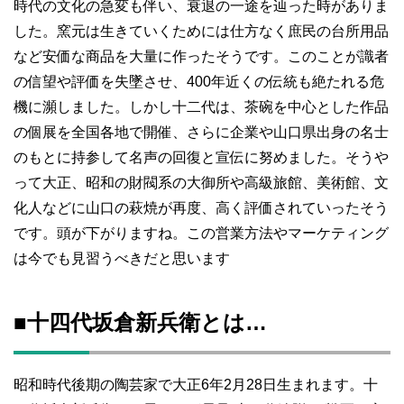
時代の文化の急変も伴い、衰退の一途を辿った時がありま
した。窯元は生きていくためには仕方なく庶民の台所用品
など安価な商品を大量に作ったそうです。このことが識者
の信望や評価を失墜させ、400年近くの伝統も絶たれる危
機に瀕しました。しかし十二代は、茶碗を中心とした作品
の個展を全国各地で開催、さらに企業や山口県出身の名士
のもとに持参して名声の回復と宣伝に努めました。そうや
って大正、昭和の財閥系の大御所や高級旅館、美術館、文
化人などに山口の萩焼が再度、高く評価されていったそう
です。頭が下がりますね。この営業方法やマーケティング
は今でも見習うべきだと思います
■十四代坂倉新兵衛とは…
昭和時代後期の陶芸家で大正6年2月28日生まれます。十