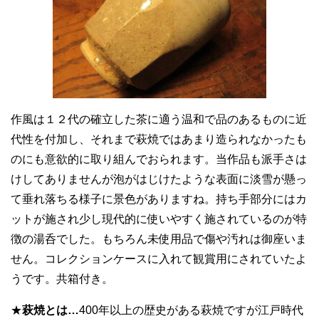
作風は１２代の確立した茶に適う温和で品のあるものに近
代性を付加し、それまで萩焼ではあまり造られなかったも
のにも意欲的に取り組んでおられます。当作品も派手さは
けしてありませんが泡がはじけたような表面に淡雪が懸っ
て垂れ落ちる様子に景色がありますね。持ち手部分にはカ
ットが施され少し現代的に使いやすく施されているのが特
徴の湯呑でした。もちろん未使用品で傷や汚れは御座いま
せん。コレクションケースに入れて観賞用にされていたよ
うです。共箱付き。
★
萩焼とは…
400年以上の歴史がある萩焼ですが江戸時代