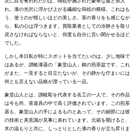
次に目を奪われたのは、蒔絵が施された豪華な棗と茶入
れ。漆の光沢に浮かび上がる繊細な蒔絵の模様。これはも
う、使うのが惜しいほどの美しさ。茶の香りをも感じなが
ら、私の心は浮つきます。買取業者としての冷静さを取り
戻さなければならないと、何度も自分に言い聞かせるほど
でした。
しかし本日私が特にスポットを当てたいのは、少し地味で
はあるが、讃岐漆器の「象堂山人」銘の煎茶盆です。これ
がまた、一見すると目立たないが、その静かな佇まいには
何とも言えない品格が漂っている一品。
象堂山人とは、讃岐彫を代表する名工の一人で、その作品
は今も尚、茶道具の中で高く評価されています。この煎茶
器も、象堂山人の手によるものとあって、その細部には彼
の技術と美意識が見事に表れています。元箱を開けると、
木の温もりと共に、しっとりとした漆の香りが立ち昇りま