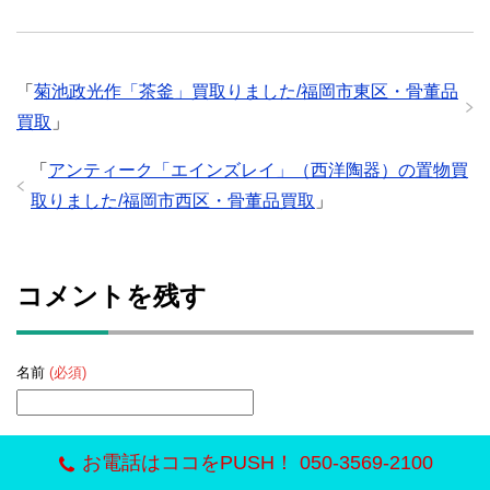
「
菊池政光作「茶釜」買取りました/福岡市東区・骨董品
買取
」
「
アンティーク「エインズレイ」（西洋陶器）の置物買
取りました/福岡市西区・骨董品買取
」
コメントを残す
名前
(必須)
お電話はココをPUSH！ 050-3569-2100
メールアドレス（公開されません）
(必須)