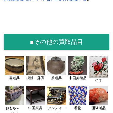
■その他の買取品目
書道具
掛軸・屏風
茶道具
中国美術品
切手
おもちゃ
中国家具
アンティー
着物
珊瑚製品