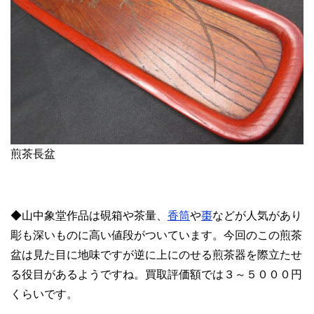
煎茶長盆
◆山中象堂作品は硯箱や茶量、
香筒
や
棗
などが人気があり
彫も深いものに高い値段がついています。今回のこの煎茶
盆は見た目に地味ですが逆に上にのせる煎茶器を際立たせ
る役目があるようですね。買取評価額では３～５０００円
くらいです。