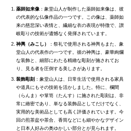
薬師如来像
：象堂山人が制作した薬師如来像は、彼
の代表的な仏像作品の一つです。この像は、薬師如
来の慈悲深い表情と、繊細な衣の表現が特徴で、讃
岐彫りの技術が遺憾なく発揮されています。
神輿（みこし）
：祭礼で使用される神輿もまた、象
堂山人の代表作の一つです。彼の神輿は、豪華絢爛
な装飾と、細部にわたる精緻な彫刻が施されてお
り、見る者を圧倒する美しさがあります。
装飾彫刻
：象堂山人は、日常生活で使用される家具
や道具にもその技術を活かしました。特に、欄間
（らんま）や箪笥（たんす）に施された彫刻は、非
常に緻密であり、単なる装飾品としてだけでなく、
実用的な美術品としても高く評価されています。今
回の煎茶盆や茶合、香筒などにも細やかなデザイン
と日本人好みの奥ゆかしい部分とが見られます。