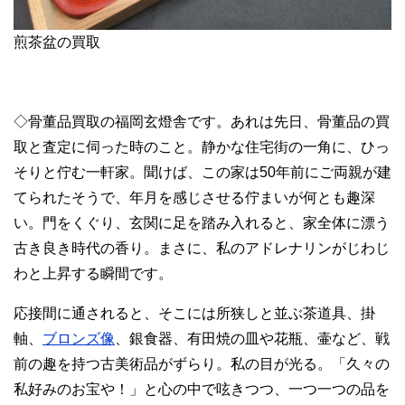
煎茶盆の買取
◇骨董品買取の福岡玄燈舎です。あれは先日、骨董品の買
取と査定に伺った時のこと。静かな住宅街の一角に、ひっ
そりと佇む一軒家。聞けば、この家は50年前にご両親が建
てられたそうで、年月を感じさせる佇まいが何とも趣深
い。門をくぐり、玄関に足を踏み入れると、家全体に漂う
古き良き時代の香り。まさに、私のアドレナリンがじわじ
わと上昇する瞬間です。
応接間に通されると、そこには所狭しと並ぶ茶道具、掛
軸、
ブロンズ像
、銀食器、有田焼の皿や花瓶、壷など、戦
前の趣を持つ古美術品がずらり。私の目が光る。「久々の
私好みのお宝や！」と心の中で呟きつつ、一つ一つの品を