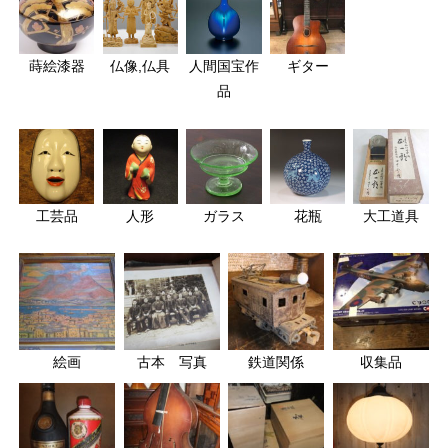
蒔絵漆器
仏像,仏具
人間国宝作
ギター
品
工芸品
人形
ガラス
花瓶
大工道具
絵画
古本 写真
鉄道関係
収集品