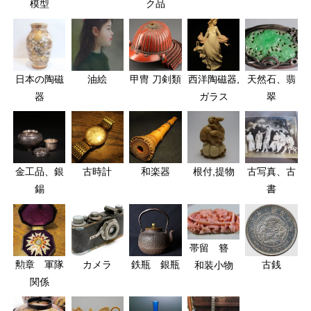
模型
ク品
日本の陶磁
油絵
甲冑 刀剣類
西洋陶磁器,
天然石、翡
器
ガラス
翠
金工品、銀
古時計
和楽器
根付,提物
古写真、古
錫
書
帯留 簪
勲章 軍隊
カメラ
鉄瓶 銀瓶
古銭
和装小物
関係