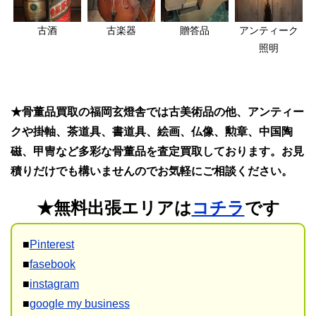
古酒
古楽器
贈答品
アンティーク
照明
★骨董品買取の福岡玄燈舎では古美術品の他、アンティー
クや掛軸、茶道具、書道具、絵画、仏像、勲章、中国陶
磁、甲冑など多彩な骨董品を査定買取しております。お見
積りだけでも構いませんのでお気軽にご相談ください。
★無料出張エリアは
コチラ
です
■
Pinterest
■
fasebook
■
instagram
■
google my business