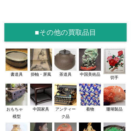
■その他の買取品目
書道具
掛軸・屏風
茶道具
中国美術品
切手
おもちゃ
中国家具
アンティー
着物
珊瑚製品
模型
ク品