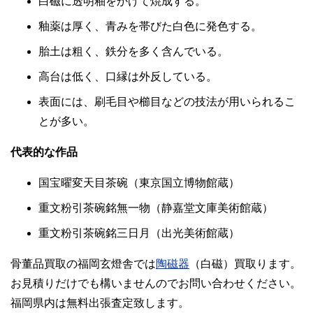
白磁に透明釉をかけて焼成する。
釉薬は厚く、青みを帯びた白色に発色する。
胎土は粗く、鉄分を多く含んでいる。
高台は低く、口縁は外反している。
表面には、刷毛目や櫛目などの技法が用いられるこ
とが多い。
代表的な作品
国宝曜変天目茶碗（東京国立博物館蔵）
重文粉引茶碗銘無一物（静嘉堂文庫美術館蔵）
重文粉引茶碗銘三日月（出光美術館蔵）
骨董品買取の福岡玄燈舎では
陶磁器
（白磁）買取ります。
お見積りだけでも構いませんのでお問い合わせください。
福岡県内は無料出張査定致します。