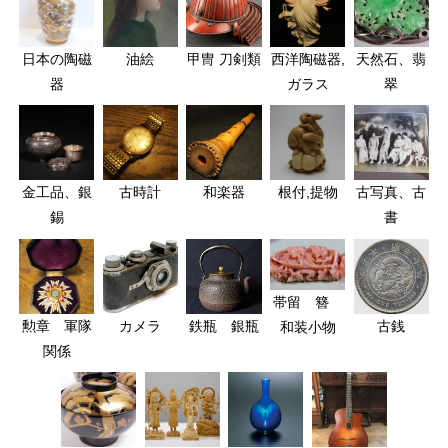
日本の陶磁
油絵
甲冑 刀剣類
西洋陶磁器,
天然石、翡
器
ガラス
翠
金工品、銀
古時計
和楽器
根付,提物
古写真、古
錫
書
帯留 簪
勲章 軍隊
カメラ
鉄瓶 銀瓶
古銭
和装小物
関係