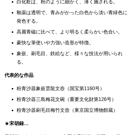
白化粧は、粉のように細かく、薄く施される。
釉薬は透明で、青みがかった白色から淡い青緑色に
発色する。
高麗青磁に比べて、より明るく柔らかい色合い。
豪快な筆使いや力強い造形が特徴。
象嵌、刷毛目、鉄絵など、様々な技法が用いられ
る。
代表的な作品
粉青沙器象嵌雲龍文壺（国宝第1160号）
粉青沙器三島梅花文碗（重要文化財第126号）
粉青沙器刷毛目梅竹文壺（東京国立博物館蔵）
★
宋胡録…