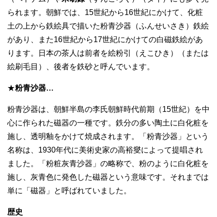
られます。朝鮮では、15世紀から16世紀にかけて、化粧
土の上から鉄絵具で描いた粉青沙器（ふんせいさき）鉄絵
があり、また16世紀から17世紀にかけての白磁鉄絵があ
ります。日本の茶人は前者を絵粉引（えこひき）（または
絵刷毛目）、後者を鉄砂と呼んでいます。
★
粉青沙器…
粉青沙器は、朝鮮半島の李氏朝鮮時代前期（15世紀）を中
心に作られた磁器の一種です。鉄分の多い陶土に白化粧を
施し、透明釉をかけて焼成されます。「粉青沙器」という
名称は、1930年代に美術史家の高裕燮によって提唱され
ました。「粉粧灰青沙器」の略称で、粉のように白化粧を
施し、灰青色に発色した磁器という意味です。それまでは
単に「磁器」と呼ばれていました。
歴史