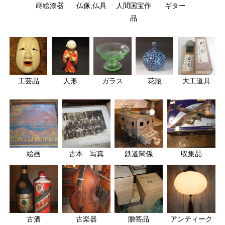
蒔絵漆器
仏像,仏具
人間国宝作
ギター
品
工芸品
人形
ガラス
花瓶
大工道具
絵画
古本 写真
鉄道関係
収集品
古酒
古楽器
贈答品
アンティーク