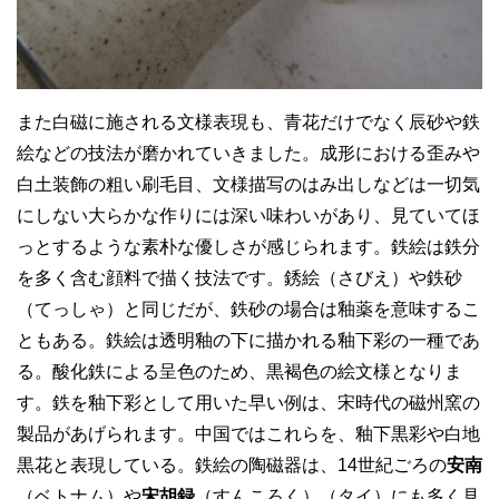
また白磁に施される文様表現も、青花だけでなく辰砂や鉄
絵などの技法が磨かれていきました。成形における歪みや
白土装飾の粗い刷毛目、文様描写のはみ出しなどは一切気
にしない大らかな作りには深い味わいがあり、見ていてほ
っとするような素朴な優しさが感じられます。鉄絵は鉄分
を多く含む顔料で描く技法です。銹絵（さびえ）や鉄砂
（てっしゃ）と同じだが、鉄砂の場合は釉薬を意味するこ
ともある。鉄絵は透明釉の下に描かれる釉下彩の一種であ
る。酸化鉄による呈色のため、黒褐色の絵文様となりま
す。鉄を釉下彩として用いた早い例は、宋時代の磁州窯の
製品があげられます。中国ではこれらを、釉下黒彩や白地
黒花と表現している。鉄絵の陶磁器は、14世紀ごろの
安南
（ベトナム）や
宋胡録
（すんころく）（タイ）にも多く見