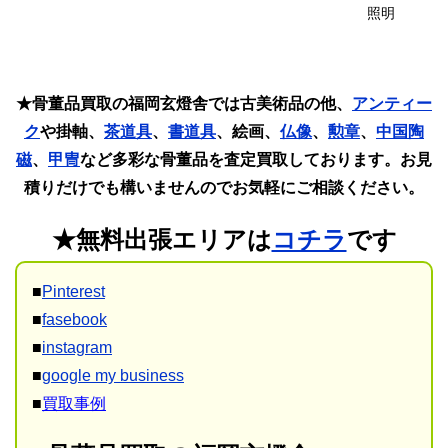
照明
★骨董品買取の福岡玄燈舎では古美術品の他、
アンティー
ク
や掛軸、
茶道具
、
書道具
、絵画、
仏像
、
勲章
、
中国陶
磁
、
甲冑
など多彩な骨董品を査定買取しております。お見
積りだけでも構いませんのでお気軽にご相談ください。
★無料出張エリアは
コチラ
です
■
Pinterest
■
fasebook
■
instagram
■
google my business
■
買取事例