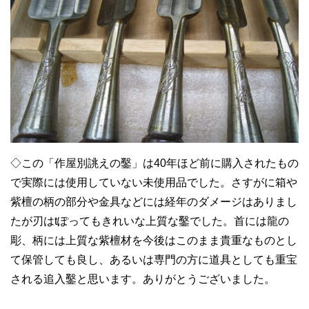
◇この「作屋別誂えの鑿」は40年ほど前に購入されたもの
で実際には使用していない未使用品でした。さすがに箱や
紫檀の柄の部分や金具などには経年のダメージはありまし
たが刃はtぽってもきれいな上質な鑿でした。首には龍の
彫、柄には上質な紫檀材を今後はこのまま貴重なものとし
て保管しても良し、あるいは専門の方に道具としても重宝
される追入鑿と思います。ありがとうございました。