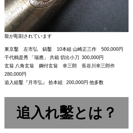
龍が彫刻されています
東京鑿 左市弘 鎬鑿 10本組 山崎正三作 500,000円
千代鶴是秀 「瑞應」 共箱 切出小刀 300,000円
玄翁 八角玄翁 鋼付玄翁 幸三郎 長谷川幸三郎作
280,000円
追入組鑿『月市弘』 拾本組 200,000円 他多数
追入れ鑿とは？