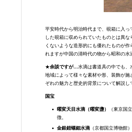
平安時代から明治時代まで、硯箱に入っ
した硯箱に収められていたものとは異な
くないような造形的にも優れたものが作
れますが中国の清時代の物から昭和の水
★
余談ですが…
水滴は書道具の中でも、
地域によって様々な素材や形、装飾が施
ぞれの魅力と歴史的背景について解説し
国宝
曜変天目水滴（曜変盞）
（東京国
徴。
金銀錯螺鈿水滴
（京都国立博物館