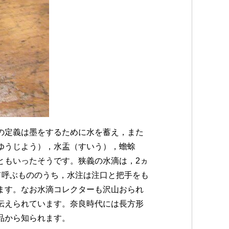
の定義は墨をするために水を蓄え，また
ゆうじよう），水盂（すいう），蟾蜍
ともいったそうです。狭義の水滴は，2ヵ
て呼ぶもののうち，水注は注口と把手をも
ます。なお水滴コレクターも沢山おられ
伝えられています。奈良時代には長方形
品から知られます。