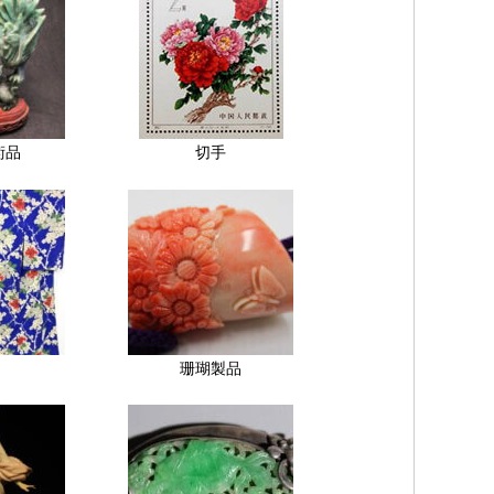
術品
切手
珊瑚製品