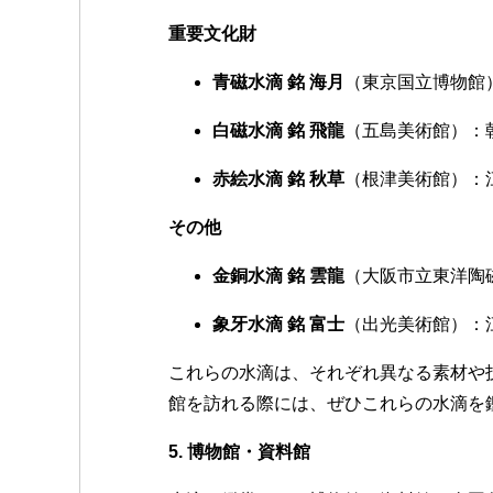
重要文化財
青磁水滴 銘 海月
（東京国立博物館
白磁水滴 銘 飛龍
（五島美術館）：
赤絵水滴 銘 秋草
（根津美術館）：
その他
金銅水滴 銘 雲龍
（大阪市立東洋陶
象牙水滴 銘 富士
（出光美術館）：
これらの水滴は、それぞれ異なる素材や
館を訪れる際には、ぜひこれらの水滴を
5. 博物館・資料館