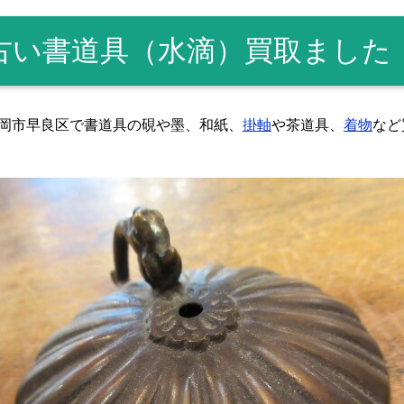
古い書道具（水滴）買取ました
福岡市早良区で書道具の硯や墨、和紙、
掛軸
や茶道具、
着物
など