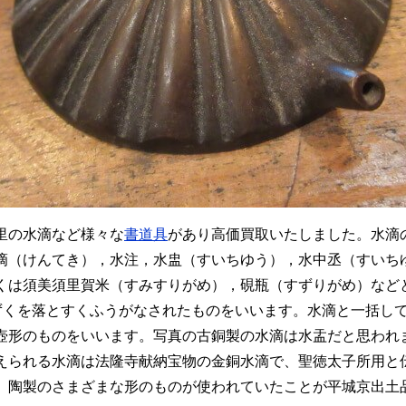
里の水滴など様々な
書道具
があり高価買取いたしました。水滴
滴（けんてき），水注，水盅（すいちゆう），水中丞（すいち
くは須美須里賀米（すみすりがめ），硯瓶（すずりがめ）など
しずくを落とすくふうがなされたものをいいます。水滴と一括し
壺形のものをいいます。写真の古銅製の水滴は水盂だと思われ
えられる水滴は法隆寺献納宝物の金銅水滴で、聖徳太子所用と
、陶製のさまざまな形のものが使われていたことが平城京出土