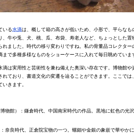
ている
水滴
は、概して箱の高さが低いため、小形で、平らなも
り、牛や兎、犬、桃、瓜、布袋、寿老人など、ちょっとした置
られました。時代の移り変わりですね。私の骨董品コレクター
滴まで多種多様なものをショーケースに入れて毎日眺めていま
水滴は実用性と芸術性を兼ね備えた奥深い存在です。博物館や
されており、書道文化の変遷を辿ることができます。ここでは
ていきます。
立博物館）：鎌倉時代、中国南宋時代の作品。黒地に虹色の光
）：奈良時代、正倉院宝物の一つ。螺鈿や金銀の象嵌で華やか