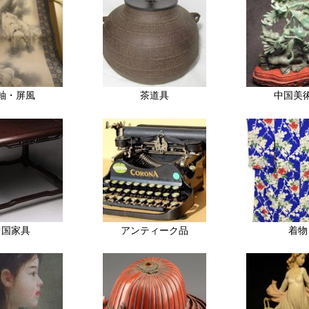
軸・屏風
茶道具
中国美
中国家具
アンティーク品
着物