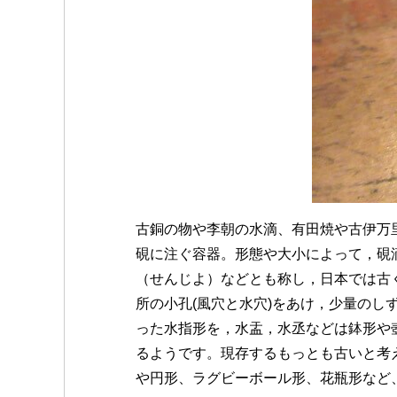
古銅の物や李朝の水滴、有田焼や古伊万
硯に注ぐ容器。形態や大小によって，硯
（せんじよ）などとも称し，日本では古
所の小孔(風穴と水穴)をあけ，少量の
った水指形を，水盂，水丞などは鉢形や
るようです。現存するもっとも古いと考
や円形、ラグビーボール形、花瓶形など