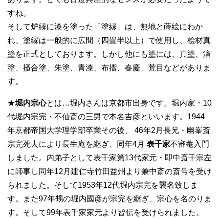
すね。
そして炉縁に漆を塗った「塗縁」は、無地と蒔絵にわか
れ、塗縁は一般的に広間（四畳半以上）で使用し、桧材真
塗を正式としております。しかし他にも塗には、真塗、溜
塗、掻合塗、朱塗、青漆、布摺、春慶、荒目などがありま
す。
★
堀内宗心
とは…堀内さんは京都市出身です。堀内家・10
代堀内宗完・不仙斎の三男で本名吉彦といいます。1944
年京都帝国大学理学部卒業その後、 46年2月長兄・幽峯斎
宗完死去により長生庵を継ぎ、同年4月
表千家
不審菴入門
しました。内弟子として表千家第13代家元・即中斎千宗左
に師事し同年12月建仁寺竹田益州より兼中斎の斎号を受け
られました。そして1953年12代堀内宗完を襲名致しま
す。また97年甥の堀内國彦が宗完を継ぎ、宗心を名のりま
す。そして99年表千家家元より皆伝を受けられました。