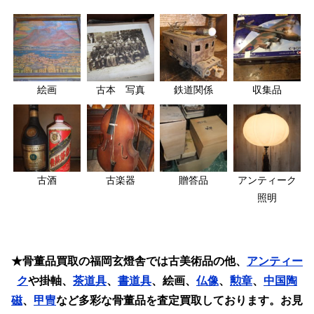
絵画
古本 写真
鉄道関係
収集品
古酒
古楽器
贈答品
アンティーク
照明
★骨董品買取の福岡玄燈舎では古美術品の他、
アンティー
ク
や掛軸、
茶道具
、
書道具
、絵画、
仏像
、
勲章
、
中国陶
磁
、
甲冑
など多彩な骨董品を査定買取しております。お見