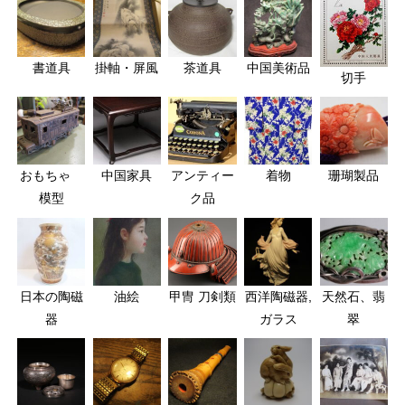
書道具
掛軸・屏風
茶道具
中国美術品
切手
おもちゃ
中国家具
アンティー
着物
珊瑚製品
模型
ク品
日本の陶磁
油絵
甲冑 刀剣類
西洋陶磁器,
天然石、翡
器
ガラス
翠