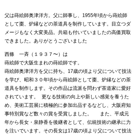
父は蒔絵師奥津洋方。父に師事し、1955年頃から蒔絵師
として棗、炉縁などの茶道具を制作しています。目立つダ
メージもなく大変美品。共箱も付いていましたの高価買取
できました。ありがとうございました
西條 一斉（１９３７〜）は
蒔絵師で大阪生まれの蒔絵師です。
蒔絵師奥津洋方を父に持ち、17歳の頃より父について技法
を学び、昭和３０年頃から蒔絵師として棗、炉縁などの茶
道具を制作します。その作品は流派を問わず茶道家に愛好
されています。 更なる技術の向上や新しい感覚を養うた
め、美術工芸展に積極的に参加出品するなどし、大阪府知
事特別賞など数々の賞を受賞しました。 また、平成元
年から長女・泉静香を後継者として、伝統技術の継承に力
を注いでいます。その長女は17歳の頃より父について技法