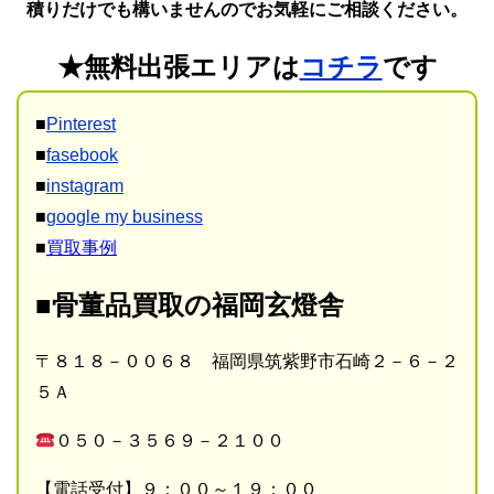
積りだけでも構いませんのでお気軽にご相談ください。
★無料出張エリアは
コチラ
です
■
Pinterest
■
fasebook
■
instagram
■
google my business
■
買取事例
■骨董品買取の福岡玄燈舎
〒８１８－００６８ 福岡県筑紫野市石崎２－６－２
５Ａ
０５０－３５６９－２１００
【電話受付】９：００～１９：００