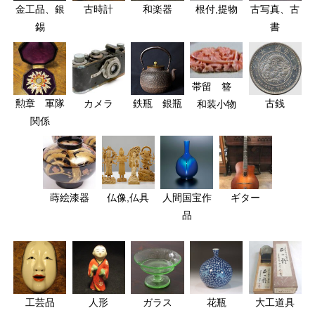
金工品、銀
古時計
和楽器
根付,提物
古写真、古
錫
書
帯留 簪
勲章 軍隊
カメラ
鉄瓶 銀瓶
古銭
和装小物
関係
蒔絵漆器
仏像,仏具
人間国宝作
ギター
品
工芸品
人形
ガラス
花瓶
大工道具