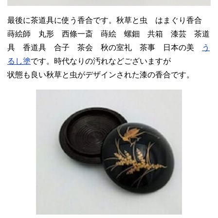
最後に茶道具に使う香合です。秋草と虫 はまぐり香合
蒔絵師 丸形 西條一斎 蒔絵 螺鈿 共箱 漆芸 茶道
具 香道具 合子 茶会 秋の室礼 茶事 日本の美
う
るし塗
です。時代なりの汚れなどございますが
状態も良い秋草と虫がデザインされた漆の香合です。