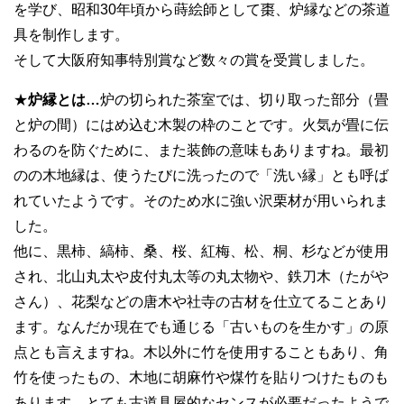
を学び、昭和30年頃から蒔絵師として棗、炉縁などの茶道
具を制作します。
そして大阪府知事特別賞など数々の賞を受賞しました。
★
炉縁とは…
炉の切られた茶室では、切り取った部分（畳
と炉の間）にはめ込む木製の枠のことです。火気が畳に伝
わるのを防ぐために、また装飾の意味もありますね。最初
のの木地縁は、使うたびに洗ったので「洗い縁」とも呼ば
れていたようです。そのため水に強い沢栗材が用いられま
した。
他に、黒柿、縞柿、桑、桜、紅梅、松、桐、杉などが使用
され、北山丸太や皮付丸太等の丸太物や、鉄刀木（たがや
さん）、花梨などの唐木や社寺の古材を仕立てることあり
ます。なんだか現在でも通じる「古いものを生かす」の原
点とも言えますね。木以外に竹を使用することもあり、角
竹を使ったもの、木地に胡麻竹や煤竹を貼りつけたものも
あります。とても古道具屋的なセンスが必要だったようで