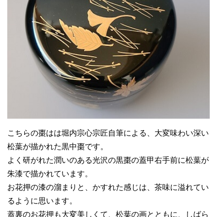
こちらの棗はは堀内宗心宗匠自筆による、大変味わい深い
松葉が描かれた黒中棗です。
よく研がれた潤いのある光沢の黒棗の蓋甲右手前に松葉が
朱漆で描かれています。
お花押の漆の溜まりと、かすれた感じは、茶味に溢れてい
るように思います。
蓋裏のお花押も大変美しくて、松葉の画とともに、しばら